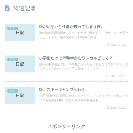
関連記事
娘がいないと仕事が捗ってしまう件。
日記
娘の塾の夏期講習がスタートした事で我が家の生活サイクルが変化
した。今まで、塾のある日は17時半に夕食...
2022.07.27
小学生だけで19時半からワンカルビって？
日記
娘の小中学校区では「中学生になったら子どもだけでマクドナルド
へ行っても良い」という不文律がある。小学...
2020.12.16
娘、スキーキャンプへ行く。
日記
お正月明けの３日間。娘はスキーキャンプに出掛けた。今回のキャ
ンプも夏休み同様「大坂市青少年活動協会あ...
2017.01.07
スポンサーリンク