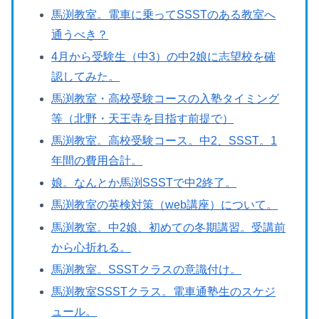
馬渕教室。電車に乗ってSSSTのある教室へ
通うべき？
4月から受験生（中3）の中2娘に志望校を確
認してみた。
馬渕教室・高校受験コースの入塾タイミング
等（北野・天王寺を目指す前提で）
馬渕教室。高校受験コース。中2、SSST。1
年間の費用合計。
娘。なんとか馬渕SSSTで中2終了。
馬渕教室の英検対策（web講座）について。
馬渕教室。中2娘、初めての冬期講習。受講前
から心折れる。
馬渕教室。SSSTクラスの意識付け。
馬渕教室SSSTクラス。電車通塾生のスケジ
ュール。