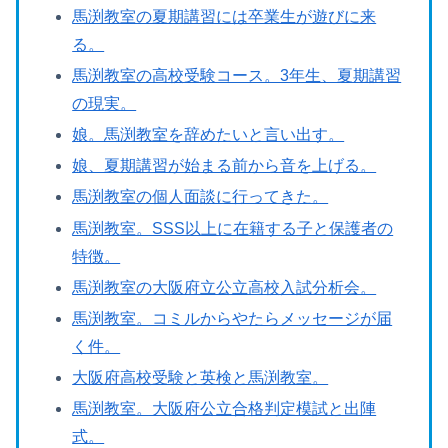
馬渕教室の夏期講習には卒業生が遊びに来
る。
馬渕教室の高校受験コース。3年生、夏期講習
の現実。
娘。馬渕教室を辞めたいと言い出す。
娘、夏期講習が始まる前から音を上げる。
馬渕教室の個人面談に行ってきた。
馬渕教室。SSS以上に在籍する子と保護者の
特徴。
馬渕教室の大阪府立公立高校入試分析会。
馬渕教室。コミルからやたらメッセージが届
く件。
大阪府高校受験と英検と馬渕教室。
馬渕教室。大阪府公立合格判定模試と出陣
式。