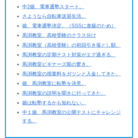
中2娘、電車通塾スタート。
さようなら自転車送迎生活。
娘、電車通塾決定。（SSSに進級のため）
馬渕教室。高校受験のクラス分け
馬渕教室（高校受験）の初回引き落とし額。
馬渕教室の定期テスト対策がエグ過ぎる。
馬渕教室ビギナーズ親の驚き。
馬渕教室の授業料をガツンと入金してきた。
娘、馬渕教室に転塾を決意。
馬渕教室の説明を聞きに行ってきた。
娘は転塾するかも知れない。
中１娘、馬渕教室の公開テストにチャレンジ
する。