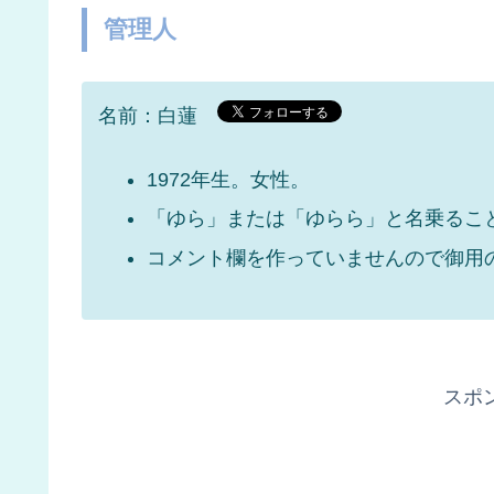
管理人
名前：白蓮
1972年生。女性。
「ゆら」または「ゆらら」と名乗るこ
コメント欄を作っていませんので御用
スポ