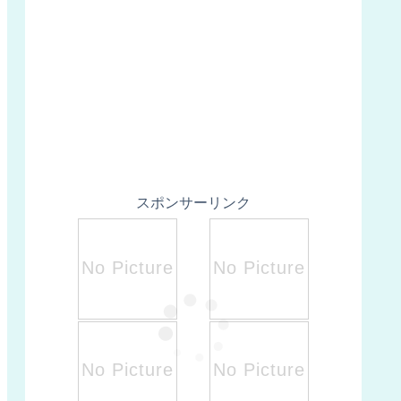
スポンサーリンク