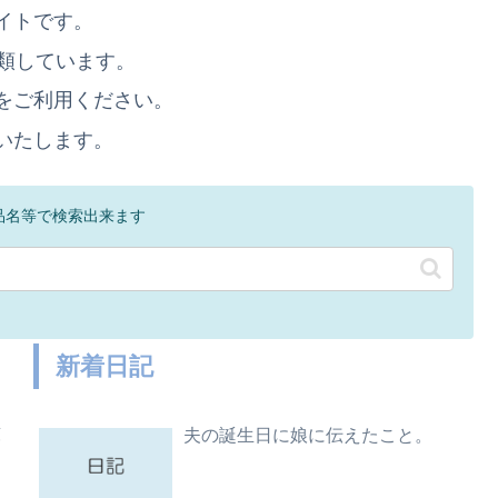
イトです。
類しています。
をご利用ください。
いたします。
品名等で検索出来ます
新着日記
庫
夫の誕生日に娘に伝えたこと。