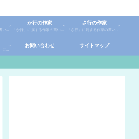
か行の作家
さ行の作家
「あ行」に属する作家の書いた本の感想です。「あ」「い」「う」「え」「お」に分類しているので、お好きな作家の作品を探してみてください。
「か行」に属する作家の書いた本の感想です。さらに「か」「き」「く」「け」「こ」に分類していあります。お好きな作家の作品を探してみてください。
「さ行」に属する作家の書いた本の感想です。さらに「さ」「し」「す」「せ」「そ」に分類していあります。お好きな作家の作品を探してみてください。
お問い合わせ
サイトマップ
「や行」「ら行」「わ行」に属する作家の書いた本の感想です。さらに「や」「ゆ」「よ」「り」「れ」「わ」に分類していあります。お好きな作家の作品を探してみてください。