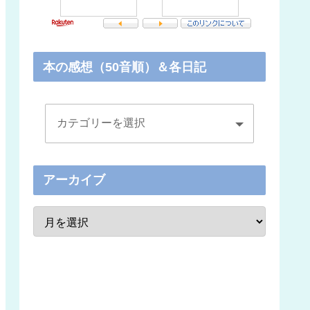
本の感想（50音順）＆各日記
アーカイブ