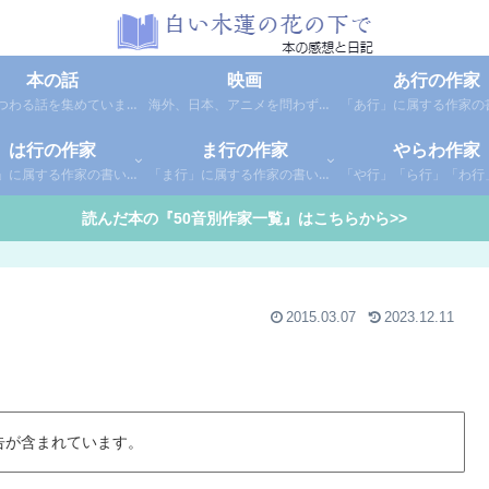
本の話
映画
あ行の作家
本にまつわる話を集めています。1年間に読んだ本の総括や、本に関する話題など。
海外、日本、アニメを問わず映画の感想（レビュー）を綴っています。
は行の作家
ま行の作家
やらわ作家
「は行」に属する作家の書いた本の感想です。さらに「は」「ひ」「ふ」「へ」「ほ」に分類していあります。お好きな作家の作品を探してみてください。
「ま行」に属する作家の書いた本の感想です。さらに「ま」「み」「む」「め」「も」に分類していあります。お好きな作家の作品を探してみてください。
読んだ本の『50音別作家一覧』はこちらから>>
2015.03.07
2023.12.11
告が含まれています。