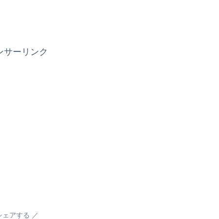
ンサーリンク
シェアする