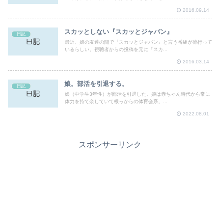
2016.09.14
スカッとしない『スカッとジャパン』
日記
最近、娘の友達の間で『スカッとジャパン』と言う番組が流行って
いるらしい。視聴者からの投稿を元に「スカ...
2016.03.14
娘。部活を引退する。
日記
娘（中学生3年性）が部活を引退した。娘は赤ちゃん時代から常に
体力を持て余していて根っからの体育会系。...
2022.08.01
スポンサーリンク