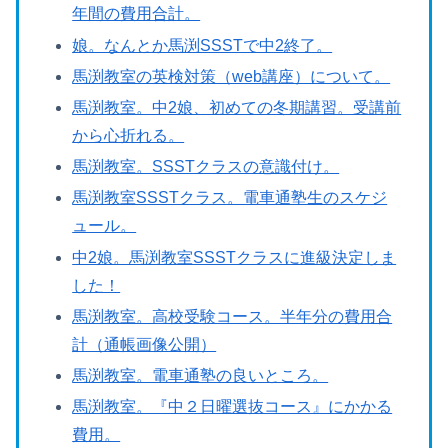
年間の費用合計。
娘。なんとか馬渕SSSTで中2終了。
馬渕教室の英検対策（web講座）について。
馬渕教室。中2娘、初めての冬期講習。受講前
から心折れる。
馬渕教室。SSSTクラスの意識付け。
馬渕教室SSSTクラス。電車通塾生のスケジ
ュール。
中2娘。馬渕教室SSSTクラスに進級決定しま
した！
馬渕教室。高校受験コース。半年分の費用合
計（通帳画像公開）
馬渕教室。電車通塾の良いところ。
馬渕教室。『中２日曜選抜コース』にかかる
費用。