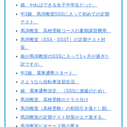
娘。やればできる女子中学生だった。
中2娘。馬渕教室SSSに入って初めての定期
テスト。
馬渕教室、高校受験コースの夏期講習費用。
馬渕教室（SSS・SSST）の定期テスト対
策。
娘が馬渕教室のSSSに入って1ヶ月が過ぎた
訳ですが。
中2娘、電車通塾スタート。
さようなら自転車送迎生活。
娘、電車通塾決定。（SSSに進級のため）
馬渕教室。高校受験のクラス分け
馬渕教室（高校受験）の初回引き落とし額。
馬渕教室の定期テスト対策がエグ過ぎる。
馬渕教室ビギナーズ親の驚き。