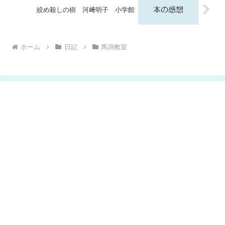
絞め殺しの樹 河﨑明子 小学館
ホーム
日記
馬渕教室