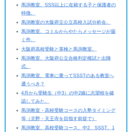
馬渕教室。SSS以上に在籍する子と保護者の
特徴。
馬渕教室の大阪府立公立高校入試分析会。
馬渕教室。コミルからやたらメッセージが届
く件。
大阪府高校受験と英検と馬渕教室。
馬渕教室。大阪府公立合格判定模試と出陣
式。
馬渕教室。電車に乗ってSSSTのある教室へ
通うべき？
4月から受験生（中3）の中2娘に志望校を確
認してみた。
馬渕教室・高校受験コースの入塾タイミング
等（北野・天王寺を目指す前提で）
馬渕教室。高校受験コース。中2、SSST。1