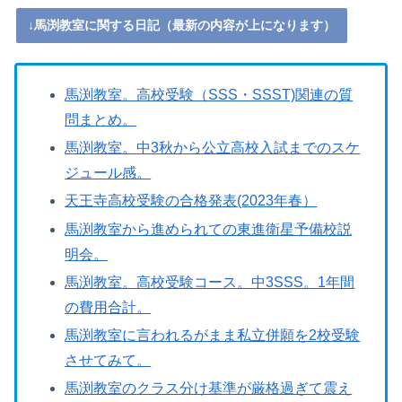
↓馬渕教室に関する日記（最新の内容が上になります）
馬渕教室。高校受験（SSS・SSST)関連の質
問まとめ。
馬渕教室。中3秋から公立高校入試までのスケ
ジュール感。
天王寺高校受験の合格発表(2023年春）
馬渕教室から進められての東進衛星予備校説
明会。
馬渕教室。高校受験コース。中3SSS。1年間
の費用合計。
馬渕教室に言われるがまま私立併願を2校受験
させてみて。
馬渕教室のクラス分け基準が厳格過ぎて震え