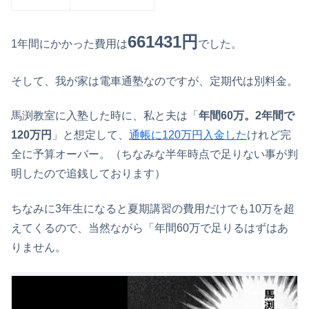
661431円
1年間にかかった費用は
でした。
そして、我が家は電車通塾なのですが、定期代は別料金。
馬渕教室に入塾した時に、私と夫は「
年間60万。2年間で
120万円
」と想定して、
通帳に120万円入金した
けれど完
全に予算オーバー。（ちなみな半年時点で足りない事が判
明したので追銭しております）
ちなみに3年生になると夏期講習の費用だけでも10万を超
えてくるので、当然ながら「年間60万で足りるはずはあ
りません。