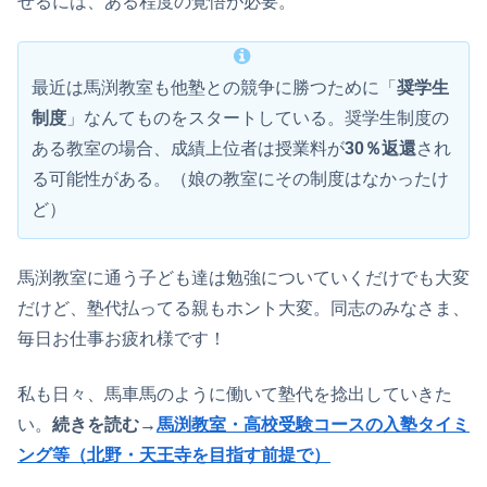
せるには、ある程度の覚悟が必要。
最近は馬渕教室も他塾との競争に勝つために「
奨学生
制度
」なんてものをスタートしている。奨学生制度の
ある教室の場合、成績上位者は授業料が
30％返還
され
る可能性がある。（娘の教室にその制度はなかったけ
ど）
馬渕教室に通う子ども達は勉強についていくだけでも大変
だけど、塾代払ってる親もホント大変。同志のみなさま、
毎日お仕事お疲れ様です！
私も日々、馬車馬のように働いて塾代を捻出していきた
い。
続きを読む→
馬渕教室・高校受験コースの入塾タイミ
ング等（北野・天王寺を目指す前提で）