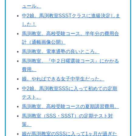
ュール。
中2娘。馬渕教室SSSTクラスに進級決定しま
した！
馬渕教室。高校受験コース。半年分の費用合
計（通帳画像公開）
馬渕教室。電車通塾の良いところ。
馬渕教室。『中２日曜選抜コース』にかかる
費用。
娘。やればできる女子中学生だった。
中2娘。馬渕教室SSSに入って初めての定期
テスト。
馬渕教室、高校受験コースの夏期講習費用。
馬渕教室（SSS・SSST）の定期テスト対
策。
娘が馬渕教室のSSSに入って1ヶ月が過ぎた