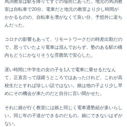
馬渕教室は駅を降りてすぐの場所にあった。地元の馬渕教
室は自転車で20分。電車だと地元の教室より少し時間が
かかるものの、自転車を漕がなくて良い分、予想外に楽ち
んだった。
コロナの影響もあって、リモートワークだの時差出勤だの
で、思っていたより電車は混んでおらず、塾のある駅の構
内もどうにかなりそうな雰囲気で安心した。
遅い時間に中学生の女の子を1人で電車に乗せるだなん
て、正直言って躊躇うところではあったけれど、これが高
校生だとすれば珍しい話ではない。娘は他の子より少し早
めにその機会が来たのだと自分に言い聞かせた。
それに娘が行く教室には娘と同じく電車通塾組が多いらし
い。同じ年の子達ができるのだもの。娘にできないはずが
ない。