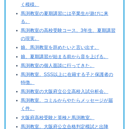
く模様。
馬渕教室の夏期講習には卒業生が遊びに来
る。
馬渕教室の高校受験コース。3年生、夏期講習
の現実。
娘。馬渕教室を辞めたいと言い出す。
娘、夏期講習が始まる前から音を上げる。
馬渕教室の個人面談に行ってきた。
馬渕教室。SSS以上に在籍する子と保護者の
特徴。
馬渕教室の大阪府立公立高校入試分析会。
馬渕教室。コミルからやたらメッセージが届
く件。
大阪府高校受験と英検と馬渕教室。
馬渕教室。大阪府公立合格判定模試と出陣