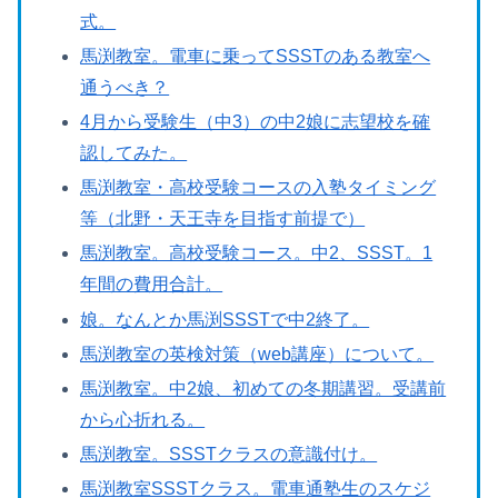
式。
馬渕教室。電車に乗ってSSSTのある教室へ
通うべき？
4月から受験生（中3）の中2娘に志望校を確
認してみた。
馬渕教室・高校受験コースの入塾タイミング
等（北野・天王寺を目指す前提で）
馬渕教室。高校受験コース。中2、SSST。1
年間の費用合計。
娘。なんとか馬渕SSSTで中2終了。
馬渕教室の英検対策（web講座）について。
馬渕教室。中2娘、初めての冬期講習。受講前
から心折れる。
馬渕教室。SSSTクラスの意識付け。
馬渕教室SSSTクラス。電車通塾生のスケジ