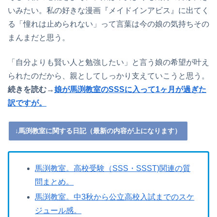
いみたい。私の好きな漫画『メイドインアビス』に出てく
る「憧れは止められない」って言葉は今の娘の気持ちその
まんまだと思う。
「自分よりも賢い人と勉強したい」と言う娘の希望が叶え
られたのだから、親としてしっかり支えていこうと思う。
続きを読む→
娘が馬渕教室のSSSに入って1ヶ月が過ぎた
訳ですが。
↓馬渕教室に関する日記（最新の内容が上になります）
馬渕教室。高校受験（SSS・SSST)関連の質
問まとめ。
馬渕教室。中3秋から公立高校入試までのスケ
ジュール感。