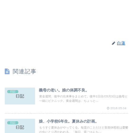
白蓮
関連記事
義母の老い。娘の体調不良。
日記
黄金週間、後半の出来事をまとめて。後半1日目の5月3日は義母と
一緒にピクニック。黄金週間は、ちょっと...
2016.05.04
娘、小学校6年生。夏休みの計画。
日記
もうすぐ夏休みがやってくる。毎度のことだけど長期休暇前は憂鬱
の虫にとり憑かれれる。「毎日、昼ごはんち...