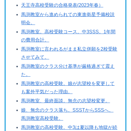
天王寺高校受験の合格発表(2023年春）
馬渕教室から進められての東進衛星予備校説
明会。
馬渕教室。高校受験コース。中3SSS。1年間
の費用合計。
馬渕教室に言われるがまま私立併願を2校受験
させてみて。
馬渕教室のクラス分け基準が厳格過ぎて震え
た。
馬渕教室の高校受験。娘が志望校を変更して
も案外平気だった理由。
馬渕教室、最終面談。無念の志望校変更。
娘、無念のクラス落ち。SSSTからSSSへ。
馬渕教室高校受験。
馬渕教室の高校受験。中3は夏以降も地獄が続