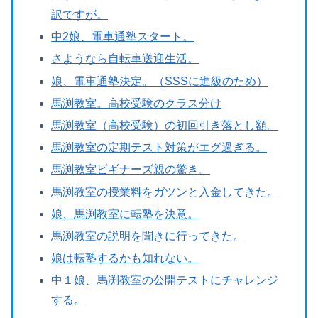
訳ですが。
中2娘、電車通塾スタート。
さようなら自転車送迎生活。
娘、電車通塾決定。（SSSに進級のため）
馬渕教室。高校受験のクラス分け
馬渕教室（高校受験）の初回引き落とし額。
馬渕教室の定期テスト対策がエグ過ぎる。
馬渕教室ビギナーズ親の驚き。
馬渕教室の授業料をガツンと入金してきた。
娘、馬渕教室に転塾を決意。
馬渕教室の説明を聞きに行ってきた。
娘は転塾するかも知れない。
中１娘、馬渕教室の公開テストにチャレンジ
する。