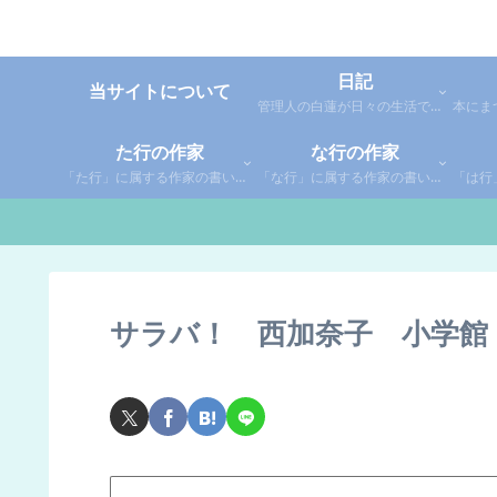
日記
当サイトについて
管理人の白蓮が日々の生活で感じた事や考えた事を綴った個人的な日記です。
た行の作家
な行の作家
「た行」に属する作家の書いた本の感想です。さらに「た」「ち」「つ」「て」「と」に分類していあります。お好きな作家の作品を探してみてください。
「な行」に属する作家の書いた本の感想です。さらに「な」「に」「ぬ」「ね」「の」に分類していあります。お好きな作家の作品を探してみてください。
サラバ！ 西加奈子 小学館