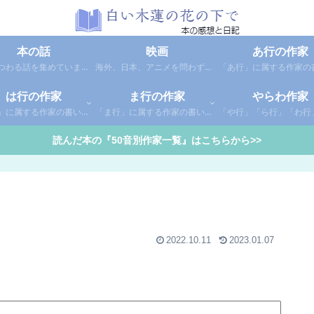
本の話
映画
あ行の作家
本にまつわる話を集めています。1年間に読んだ本の総括や、本に関する話題など。
海外、日本、アニメを問わず映画の感想（レビュー）を綴っています。
は行の作家
ま行の作家
やらわ作家
「は行」に属する作家の書いた本の感想です。さらに「は」「ひ」「ふ」「へ」「ほ」に分類していあります。お好きな作家の作品を探してみてください。
「ま行」に属する作家の書いた本の感想です。さらに「ま」「み」「む」「め」「も」に分類していあります。お好きな作家の作品を探してみてください。
読んだ本の『50音別作家一覧』はこちらから>>
2022.10.11
2023.01.07