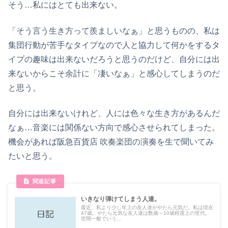
そう…私にはとても出来ない。
「そう言う生き方って羨ましいなぁ」と思うものの、私は
集団行動が苦手なタイプなので人と協力して何かをするタ
イプの趣味は出来ないだろうと思うのだけど、自分には出
来ないからこそ余計に「凄いなぁ」と感心してしまうのだ
と思う。
自分には出来ないけれど、人には色々な生き方があるんだ
なぁ…音楽には関係ない方向で感心させられてしまった。
機会があれば阪急百貨店 吹奏楽団の演奏を生で聞いてみ
たいと思う。
いきなり弾けてしまう人達。
最近、私より少し年上の友人達がやたら元気だ。私は現在
47歳。やたら元気な友人達は数歳～10歳程度上の世代。
世間一般でいう...