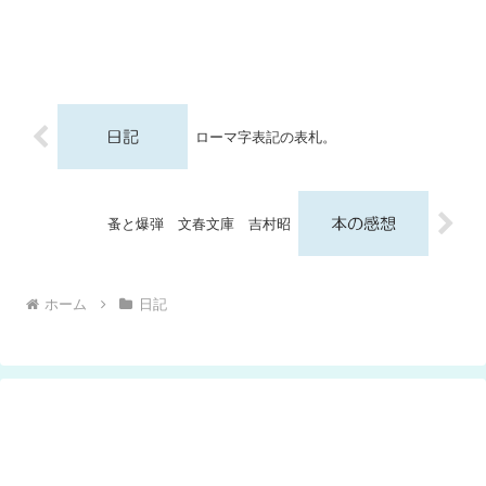
ローマ字表記の表札。
蚤と爆弾 文春文庫 吉村昭
ホーム
日記