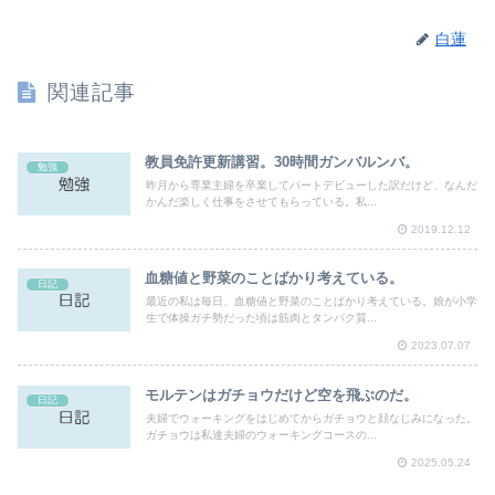
白蓮
関連記事
教員免許更新講習。30時間ガンバルンバ。
勉強
昨月から専業主婦を卒業してパートデビューした訳だけど、なんだ
かんだ楽しく仕事をさせてもらっている。私...
2019.12.12
血糖値と野菜のことばかり考えている。
日記
最近の私は毎日、血糖値と野菜のことばかり考えている。娘が小学
生で体操ガチ勢だった頃は筋肉とタンパク質...
2023.07.07
モルテンはガチョウだけど空を飛ぶのだ。
日記
夫婦でウォーキングをはじめてからガチョウと顔なじみになった。
ガチョウは私達夫婦のウォーキングコースの...
2025.05.24