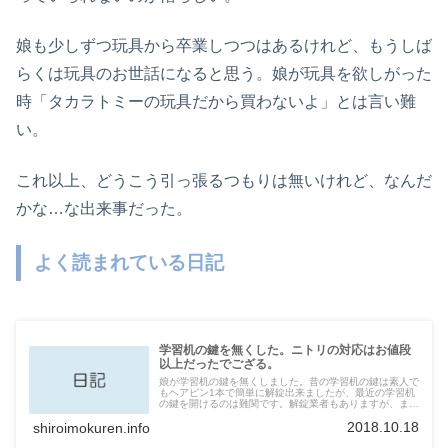
娘も少しずつ玩具から卒業しつつはあるけれど、もうしば
らくは玩具のお世話になると思う。娘が玩具を欲しがった
時「タカラトミーの玩具だから買わないよ」とは言い難
い。
これ以上、どうこう引っ張るつもりは無いけれど、なんだ
かな…な出来事だった。
よく読まれている日記
学習机の鍵を無くした。ニトリの対応はお値段
以上だったでござる。
娘が学習机の鍵を無くしました。昔の学習机の鍵は素人で
もヘアピン1本で簡単に解錠出来ましたが、最近の学習机
の鍵を開けるのは難関です。解錠業者もありますが、まず
は色々な方法を試してみたください。我が家の取った方法
2018.10.18
shiroimokuren.info
をご紹介します。