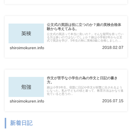
公文式の英語は役に立つのか？娘の英検合格体
験から考えてみる。
公文式の英語って本当に良いの？」そんな疑問を持ってい
る方は多いのではないでしょか？娘は小学校2年から公文
式で英語を学び、5年生の秋に英検3級に合格しました。
子どもに3年間、公文式の英語を学ばせて英検に合格した
2018.02.07
shiroimokuren.info
体験から「公文式の英語はどうなのか」と言う事について
お届けします。
作文が苦手な小学生の為の作文と日記の書き
方。
娘は小学3年生。宿題に日記や作文が頻繁に出されるよう
になった。私が子どもの頃と違って、教育方法はかなり進
化ていると思うの...
2016.07.15
shiroimokuren.info
新着日記