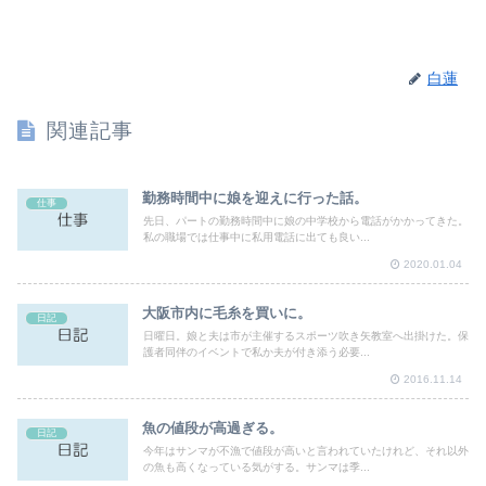
白蓮
関連記事
勤務時間中に娘を迎えに行った話。
仕事
先日、パートの勤務時間中に娘の中学校から電話がかかってきた。
私の職場では仕事中に私用電話に出ても良い...
2020.01.04
大阪市内に毛糸を買いに。
日記
日曜日。娘と夫は市が主催するスポーツ吹き矢教室へ出掛けた。保
護者同伴のイベントで私か夫が付き添う必要...
2016.11.14
魚の値段が高過ぎる。
日記
今年はサンマが不漁で値段が高いと言われていたけれど、それ以外
の魚も高くなっている気がする。サンマは季...