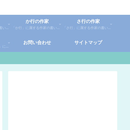
か行の作家
さ行の作家
「あ行」に属する作家の書いた本の感想です。「あ」「い」「う」「え」「お」に分類しているので、お好きな作家の作品を探してみてください。
「か行」に属する作家の書いた本の感想です。さらに「か」「き」「く」「け」「こ」に分類していあります。お好きな作家の作品を探してみてください。
「さ行」に属する作家の書いた本の感想です。さらに「さ」「し」「す」「せ」「そ」に分類していあります。お好きな作家の作品を探してみてください。
お問い合わせ
サイトマップ
「や行」「ら行」「わ行」に属する作家の書いた本の感想です。さらに「や」「ゆ」「よ」「り」「れ」「わ」に分類していあります。お好きな作家の作品を探してみてください。