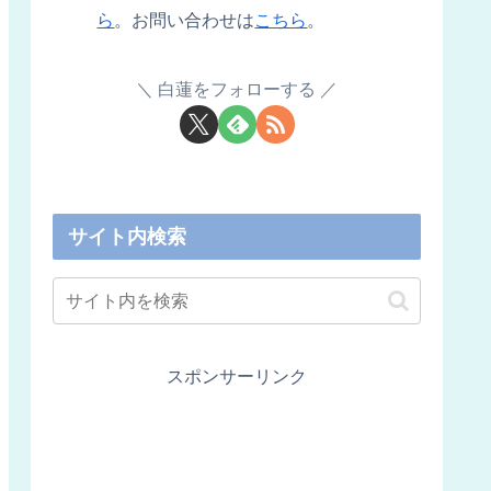
ら
。お問い合わせは
こちら
。
白蓮をフォローする
サイト内検索
スポンサーリンク