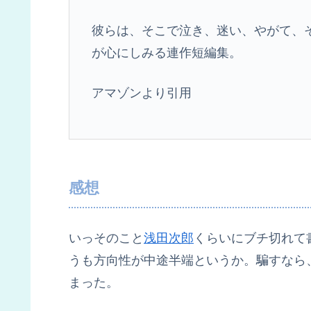
彼らは、そこで泣き、迷い、やがて、
が心にしみる連作短編集。
アマゾンより引用
感想
いっそのこと
浅田次郎
くらいにブチ切れて
うも方向性が中途半端というか。騙すなら
まった。