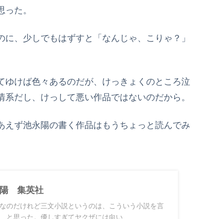
思った。
のに、少しでもはずすと「なんじゃ、こりゃ？」
てゆけば色々あるのだが、けっきょくのところ泣
情系だし、けっして悪い作品ではないのだから。
あえず池永陽の書く作品はもうちょっと読んでみ
陽 集英社
なのだけれど三文小説というのは、こういう小説を言
…と思った。優しすぎてヤクザには向い...