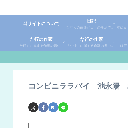
日記
当サイトについて
管理人の白蓮が日々の生活で感じた事や考えた事を綴った個人的な日記です。
た行の作家
な行の作家
「た行」に属する作家の書いた本の感想です。さらに「た」「ち」「つ」「て」「と」に分類していあります。お好きな作家の作品を探してみてください。
「な行」に属する作家の書いた本の感想です。さらに「な」「に」「ぬ」「ね」「の」に分類していあります。お好きな作家の作品を探してみてください。
コンビニララバイ 池永陽 