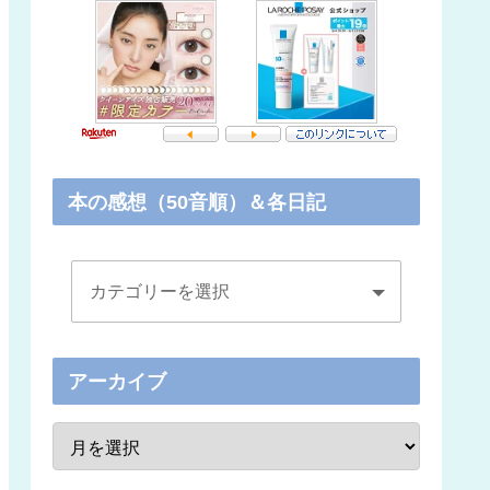
本の感想（50音順）＆各日記
アーカイブ