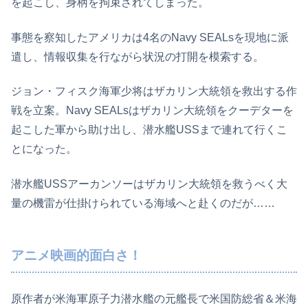
を起こし、身柄を拘束されてしまった。
事態を察知したアメリカは4名のNavy SEALsを現地に派
遣し、情報収集を行ながら状況の打開を模索する。
ジョン・フィスク海軍少将はザカリン大統領を救出する作
戦を立案。Navy SEALsはザカリン大統領をクーデターを
起こした軍から助け出し、潜水艦USSまで連れて行くこ
とになった。
潜水艦USSアーカンソーはザカリン大統領を救うべく大
量の機雷が仕掛けられている海域へと赴くのだが……
アニメ映画的面白さ！
原作者が米海軍原子力潜水艦の元艦長で米国防総省＆米海