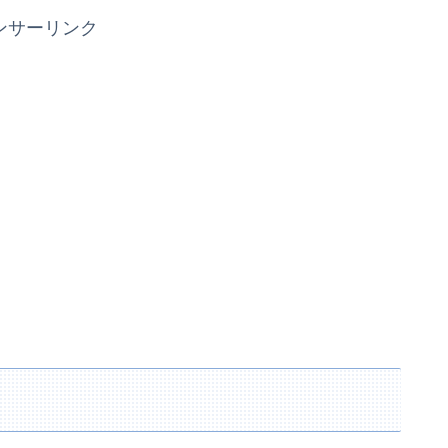
ンサーリンク