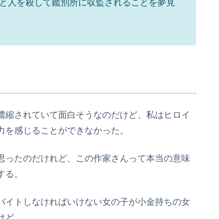
と人を殺して鑑別所に収監されることを夢見
濃縮されていて面白そうなのだけど、私はヒロイ
力を感じることができなかった。
思ったのだけれど、この作家さんって本当の意味
する。
バイトしなければいけない女の子が小金持ちの女
けど。