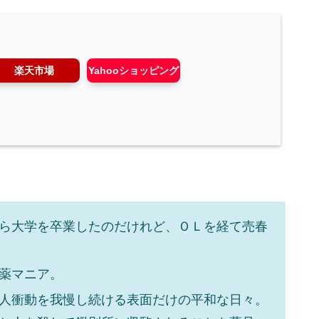
楽天市場
Yahooショッピング
ら大学を卒業したのだけれど、ＯＬを経て売春
薬マニア。
人衝動を我慢し続ける表面だけの平和な日々。