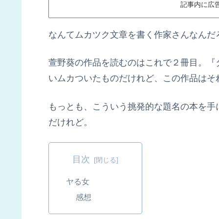
記事内に広
なんてムカツク文章を書く作家さんなんだ
萱野葵の作品を読むのはこれで２冊目。『
いムカついたものだけれど、この作品はそ
もっとも、こういう挑発的な題名の本を手
だけれど。
目次
ヤる女
感想