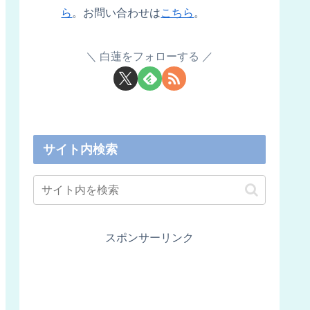
ら
。お問い合わせは
こちら
。
白蓮をフォローする
サイト内検索
スポンサーリンク