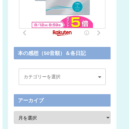
本の感想（50音順）＆各日記
アーカイブ