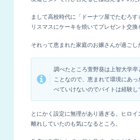
まして高校時代に「ドーナツ屋でたむろす
リスマスにケーキを焼いてプレゼント交換
それって恵まれた家庭のお嬢さんが過ごし
調べたところ萱野葵は上智大学卒
ことなので、恵まれて環境にあっ
べていけないのでバイトは経験し
とにかく設定に無理があり過ぎる。ヒロイ
離れしていたのも気になるところ。