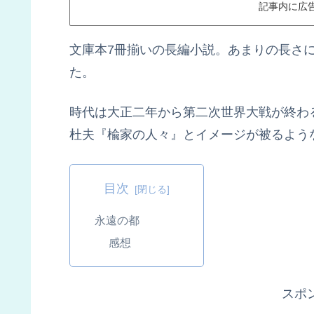
記事内に広
文庫本7冊揃いの長編小説。あまりの長さに
た。
時代は大正二年から第二次世界大戦が終わ
杜夫『楡家の人々』とイメージが被るよう
目次
永遠の都
感想
スポ