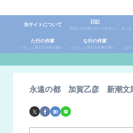
日記
当サイトについて
管理人の白蓮が日々の生活で感じた事や考えた事を綴った個人的な日記です。
た行の作家
な行の作家
「た行」に属する作家の書いた本の感想です。さらに「た」「ち」「つ」「て」「と」に分類していあります。お好きな作家の作品を探してみてください。
「な行」に属する作家の書いた本の感想です。さらに「な」「に」「ぬ」「ね」「の」に分類していあります。お好きな作家の作品を探してみてください。
永遠の都 加賀乙彦 新潮文