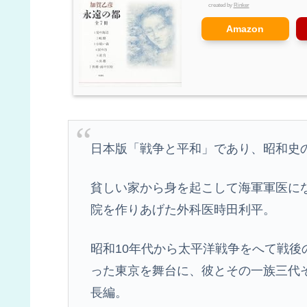
created by
Rinker
Amazon
日本版「戦争と平和」であり、昭和史
貧しい家から身を起こして海軍軍医に
院を作りあげた外科医時田利平。
昭和10年代から太平洋戦争をへて戦
った東京を舞台に、彼とその一族三代
長編。