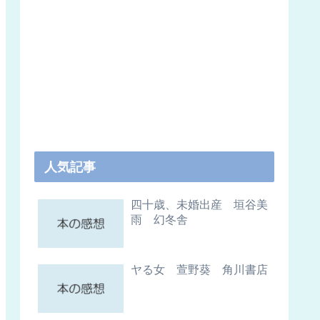
人気記事
四十歳、未婚出産 垣谷美
雨 幻冬舎
ヤる女 萱野葵 角川書店