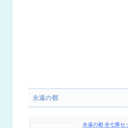
永遠の都
永遠の都 全七冊セ