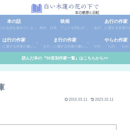
本の話
映画
あ行の作家
本にまつわる話を集めています。1年間に読んだ本の総括や、本に関する話題など。
海外、日本、アニメを問わず映画の感想（レビュー）を綴っています。
は行の作家
ま行の作家
やらわ作家
「は行」に属する作家の書いた本の感想です。さらに「は」「ひ」「ふ」「へ」「ほ」に分類していあります。お好きな作家の作品を探してみてください。
「ま行」に属する作家の書いた本の感想です。さらに「ま」「み」「む」「め」「も」に分類していあります。お好きな作家の作品を探してみてください。
読んだ本の『50音別作家一覧』はこちらから>>
庫
2015.03.11
2023.10.11