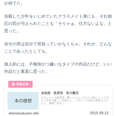
が持てた。
自殺した少年をいじめていたクラスメイト達にも、それ相
応の罰が与えられたことも「そりゃぁ、仕方ないよな」と
思った。
自分の罪は自分で背負っていかなくちゃ。それが、どんな
ことであったとしても。
個人的には、不愉快かつ嫌いなタイプの作品だけど、いい
作品だと素直に思った。
金魚姫 荻原浩 角川書店
お久しぶりの荻原浩。嫌いじゃないのだけど私にとって当
たり外れの激しい作家さん。ツボにハマる時は最高なのだ
けど、微妙に外す...
2015.09.13
shiroimokuren.info