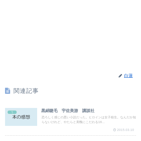
白蓮
関連記事
黒絹睫毛 宇佐美游 講談社
う
恐ろしく感じの悪い小説だった。ヒロインは女子校生。なんだか知
らないけれど、やたらと美醜にこだわる16...
2015.03.10