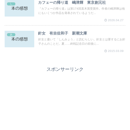
カフェーの帰り道 嶋津輝 東京創元社
し
『カフェーの帰り道』は第174回直木賞受賞作。作者の嶋津輝は他
にもいくつか作品を発表されているようだ...
2026.04.27
針女 有吉佐和子 新潮文庫
あ
針女と書いて「しんみょう」と読むらしい。針女とは要するにお針
子さんのことだ。夏……終戦記念日の前後に...
2015.03.09
スポンサーリンク