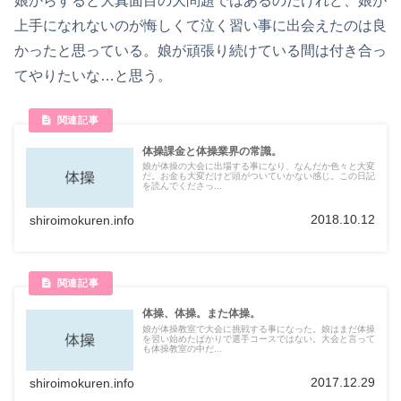
娘からすると大真面目の大問題ではあるのだけれど、娘が
上手になれないのが悔しくて泣く習い事に出会えたのは良
かったと思っている。娘が頑張り続けている間は付き合っ
てやりたいな…と思う。
体操課金と体操業界の常識。
娘が体操の大会に出場する事になり、なんだか色々と大変
だ。お金も大変だけど頭がついていかない感じ。この日記
を読んでくださっ...
2018.10.12
shiroimokuren.info
体操、体操。また体操。
娘が体操教室で大会に挑戦する事になった。娘はまだ体操
を習い始めたばかりで選手コースではない。大会と言って
も体操教室の中だ...
2017.12.29
shiroimokuren.info