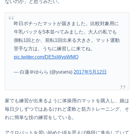
ないのか」と思うみたい。
昨日ポチったマットが届きました。比較対象用に
牛乳パックを5本並べてみました。大人の私でも
側転1回とか、前転1回出来る大きさ。マット運動
苦手な方は、うちに練習しに来てね。
pic.twitter.com/DE5sWvqWMQ
— 白蓮＠ゆらら (@yurarra)
2017年5月12日
家でも練習が出来るように体操用のマットを購入し、娘は
毎日少しずつではあるけれど柔軟と筋力トレーニング、そ
れに簡単な技の練習をしている。
アクロバットを習い始めた頃を思えば格段に進歩していて