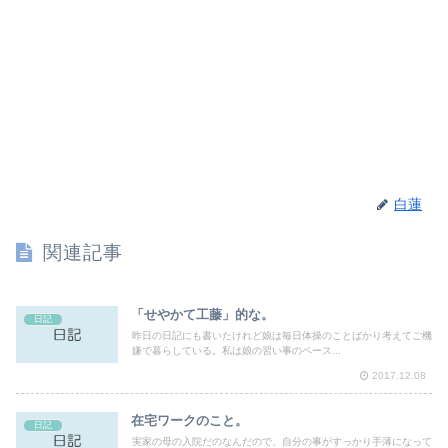
白蓮
関連記事
「せやかて工藤」的な。
日記
昨日の日記にも書いたけれど娘は毎日体操のことばかり考えてご機
嫌で暮らしている。私は娘の習い事のペース...
2017.12.08
在宅ワークのこと。
日記
実家の母の入院だのなんだので、自分の事がすっかり手薄になって