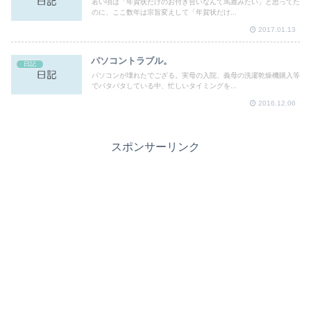
若い頃は「年賀状だけのお付き合いなんて馬鹿みたい」と思ってた
のに、ここ数年は宗旨変えして「年賀状だけ...
2017.01.13
パソコントラブル。
日記
パソコンが壊れたでござる。実母の入院、義母の洗濯乾燥機購入等
でバタバタしている中、忙しいタイミングを...
2016.12.06
スポンサーリンク