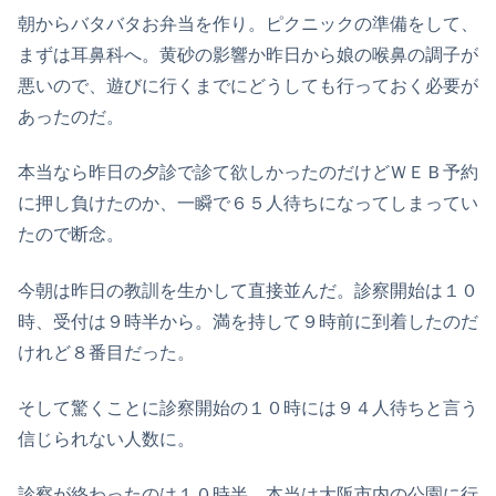
朝からバタバタお弁当を作り。ピクニックの準備をして、
まずは耳鼻科へ。黄砂の影響か昨日から娘の喉鼻の調子が
悪いので、遊びに行くまでにどうしても行っておく必要が
あったのだ。
本当なら昨日の夕診で診て欲しかったのだけどＷＥＢ予約
に押し負けたのか、一瞬で６５人待ちになってしまってい
たので断念。
今朝は昨日の教訓を生かして直接並んだ。診察開始は１０
時、受付は９時半から。満を持して９時前に到着したのだ
けれど８番目だった。
そして驚くことに診察開始の１０時には９４人待ちと言う
信じられない人数に。
診察が終わったのは１０時半。本当は大阪市内の公園に行