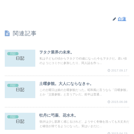
白蓮
関連記事
ヲタク業界の未来。
日記
私は子どもの頃からヲタクで45歳になった今もヲタクだ。若い頃
のようにコミケに参加したり、同人誌を作っ...
2017.09.17
土曜参観。大人にならなきゃ。
日記
この土曜日は娘の土曜参観だった。昭和風に言うなら「日曜参観」
とか「父親参観」と言うアレだ。前半は普通...
2015.06.08
牡丹に芍薬、花水木。
日記
朝夕は少し肌寒く感じるけれど、ようやく冬物を洗っても大丈夫だ
と確信が持てるようになった。実はいまだに...
2015.04.23