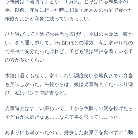
う桜餅は「道明寺」とか「上方風」と呼ばれる和菓子の
事。以前、花見に行った時に和菓子屋さんのお庭で食べた
桜餅がよほど印象に残っているらしい。
ひと遊びして木陰でお弁当を広げた。今日の大阪は「暖か
い」をと通り越して、汗ばむほどの陽気。私は寒がりなの
で長袖で充分だったけれど、子ども達は半袖を着ている子
の方が多いくらい。
木陰は暑くもなく、寒くもない調度良い心地良さでお弁当
も美味しかった。午後からは、娘は児童遊具でたっぷり遊
び、私はベンチで読書など。
児童遊具はすごい賑わいで、上から魚取りの網を投げたら
子どもが大漁だなぁ……なんて事を思ってしまった。
あまりにも暑かったので、持参したお菓子を食べずに自動