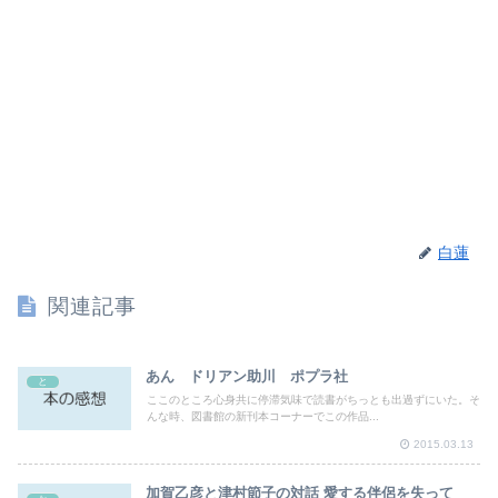
白蓮
関連記事
あん ドリアン助川 ポプラ社
と
ここのところ心身共に停滞気味で読書がちっとも出過ずにいた。そ
んな時、図書館の新刊本コーナーでこの作品...
2015.03.13
加賀乙彦と津村節子の対話 愛する伴侶を失って