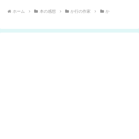
ホーム
本の感想
か行の作家
か