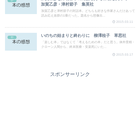
か
加賀乙彦・津村節子 集英社
加賀乙彦と津村節子の対話本。どちらも好きな作家さんだけあって
読み応え抜群の1冊だった。題名から想像出...
2015.03.11
いのちの始まりと終わりに 柳澤桂子 草思社
や
「楽しむ本」ではなくて「考えるための本」だと思う。体外受精・
クローン人間から、終末医療・安楽死にいた...
2015.03.17
スポンサーリンク