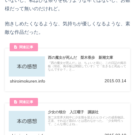
いないし、私はひな祭りを祝うような年ではないし、お雛
様だって無いのだけれど。
抱きしめたくなるような、気持ちが優しくなるような、素
敵な作品だった。
西の魔女が死んだ 梨木香歩 新潮文庫
『西の魔女が死んだ』は、ちょいと前に、この日記の掲示
板（現在、掲示板は閉鎖していす）で「生きると死ぬって
なんですか？」と...
2015.03.14
shiroimokuren.info
少女の領分 入江曜子 講談社
第二次世界大戦中に少女期を迎えたヒロインの成長物語。
正直、それほど面白いとは思わなかった。「少女時代っ
て、こんな感じよね...