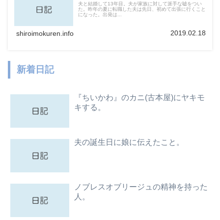
夫と結婚して13年目。夫が家族に対して派手な嘘をつい
た。昨年の夏に転職した夫は先日、初めて出張に行くこと
になった。出発は...
2019.02.18
shiroimokuren.info
新着日記
『ちいかわ』のカニ(古本屋)にヤキモ
キする。
夫の誕生日に娘に伝えたこと。
ノブレスオブリージュの精神を持った
人。