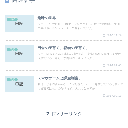
趣味の世界。
日記
先日、1人で天保山にポケモンをゲットしに行った時の事。天保山
公園はポケモントレーナーで賑わっていた。...
2016.11.26
田舎の子育て。都会の子育て。
日記
先日、NHKでとある地方の村が子育て世帯の移住を推進して受け
入れている…みたいな内容のドキュメンタリ...
2024.09.03
スマホゲームと課金制度。
日記
私は子どもの頃からゲームが好きだ。ゲームを愛していると言って
も過言ではないのだけれど、大人になってか...
2017.06.15
スポンサーリンク