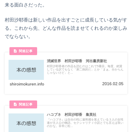
来る面白さだった。
村田沙耶香は新しい作品を出すごとに成長している気がす
る。これから先、どんな作品を読ませてくれるのか楽しみ
でならない。
消滅世界 村田沙耶香 河出書房新社
村田沙耶香者の作品を読むのはこれで5冊目。毎度、絶賛
している訳でもなく「厨二病的だ」とか「まぁ、分からん
じゃないけど」と...
2016.02.05
shiroimokuren.info
ハコブネ 村田沙耶香 集英社
『ハコブネ』は自分の性に違和感を覚えている３人の女性
達が主人公の物語。セクシャリティ小説とでも言えば良い
のかな。非常に松...