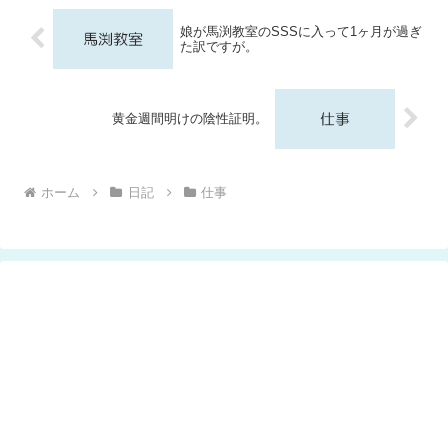
娘が馬渕教室のSSSに入って1ヶ月が過ぎ
た訳ですが。
黄金週間明けの陰性証明。
ホーム
日記
仕事