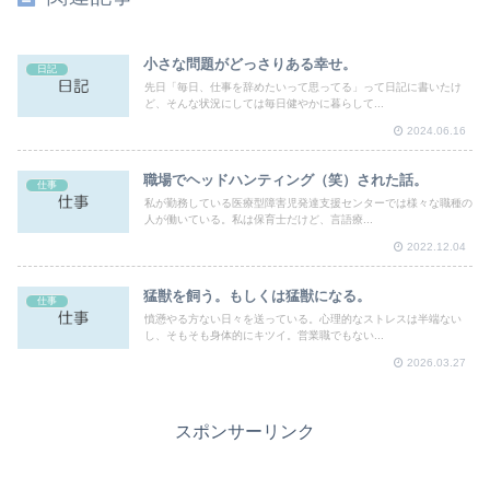
小さな問題がどっさりある幸せ。
日記
先日「毎日、仕事を辞めたいって思ってる」って日記に書いたけ
ど、そんな状況にしては毎日健やかに暮らして...
2024.06.16
職場でヘッドハンティング（笑）された話。
仕事
私が勤務している医療型障害児発達支援センターでは様々な職種の
人が働いている。私は保育士だけど、言語療...
2022.12.04
猛獣を飼う。もしくは猛獣になる。
仕事
憤懣やる方ない日々を送っている。心理的なストレスは半端ない
し、そもそも身体的にキツイ。営業職でもない...
2026.03.27
スポンサーリンク