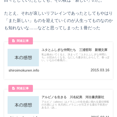
白々としていたとしても、その夜は「新しい」のだ。
たとえ、それが哀しいリフレインであったとしてもやはり
「また新しい」ものを迎えていくのが人生ってものなのか
も知れないな……などと思ってしまった１冊だった
ユタとふしぎな仲間たち 三浦哲郎 新潮文庫
私は春めいてくると、決まって『ユタとふしぎな仲間た
ち』が読みたくなる。なにしろ書き出しからして、春っぽ
い。いなかの春風の...
2015.03.16
shiroimokuren.info
アルビノを生きる 川名紀美 河出書房新社
アルビノ（albino）はメラニンの生合成に係わる遺伝情報
の欠損により 先天的にメラニンが欠乏する遺伝子疾患が
ある人（あ...