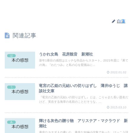
白蓮
関連記事
うかれ女島 花房観音 新潮社
は
新年1冊目の感想はエッチな作品からスタート。2021年度に『果て
の海』『わたつみ』と私の心を鷲掴みに...
2022.01.02
竜宮の乙姫の元結いの切りはずし 薄井ゆうじ 講
う
談社文庫
『竜宮の乙姫の元結いの切りはずし』とは、こりゃまた長い題名だ
けど、実在する海草の名前のことだそうな。...
2015.03.10
輝ける灰色の贈り物 アリステア・マクラウド 新
あ
潮社
善良なカナダ人の書いた、善良な短編小説集であった。けっこう評