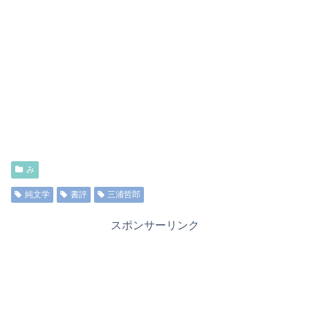
み
純文学
書評
三浦哲郎
スポンサーリンク