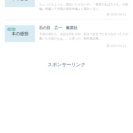
ちょっとちょっと。面白いじゃないの。『食堂のおばちゃん』の続
編。続編って大抵の場合本編より面白くない...
2016.09.21
石の目 乙一 集英社
お
子供の頃から、お話を読むのが、好きで好きでたまらなかった人が
書いた小説だなぁ……と思った。創作童話風...
2015.03.10
スポンサーリンク