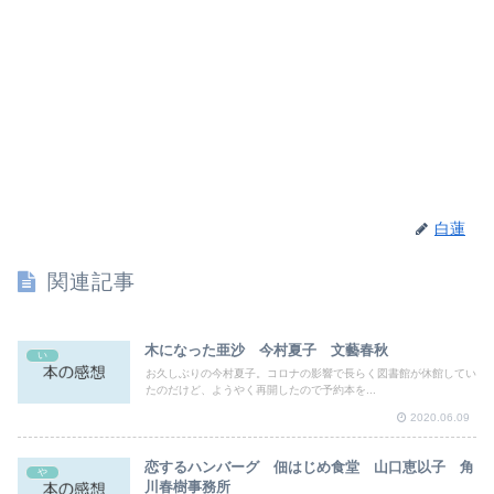
白蓮
関連記事
木になった亜沙 今村夏子 文藝春秋
い
お久しぶりの今村夏子。コロナの影響で長らく図書館が休館してい
たのだけど、ようやく再開したので予約本を...
2020.06.09
恋するハンバーグ 佃はじめ食堂 山口恵以子 角
や
川春樹事務所