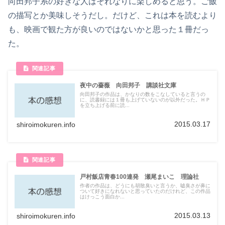
向田邦子系の好きな人はそれなりに楽しめると思う。ご飯
の描写とか美味しそうだし。だけど、これは本を読むより
も、映画で観た方が良いのではないかと思った１冊だっ
た。
夜中の薔薇 向田邦子 講談社文庫
向田邦子の作品は、かなりの数をこなしていると言うの
に、読書録には１冊も上げていないのが以外だった。ＨＰ
を立ち上げる前に読...
2015.03.17
shiroimokuren.info
戸村飯店青春100連発 瀬尾まいこ 理論社
作者の作品は、どうにも胡散臭いと言うか、嘘臭さが鼻に
ついて好きになれないと思っていたのだけれど、この作品
はけっこう面白か...
2015.03.13
shiroimokuren.info