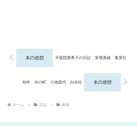
天龍院亜希子の日記 安壇美緒 集英社
幼年 水の町 小池昌代 白水社
ホーム
日記
体操