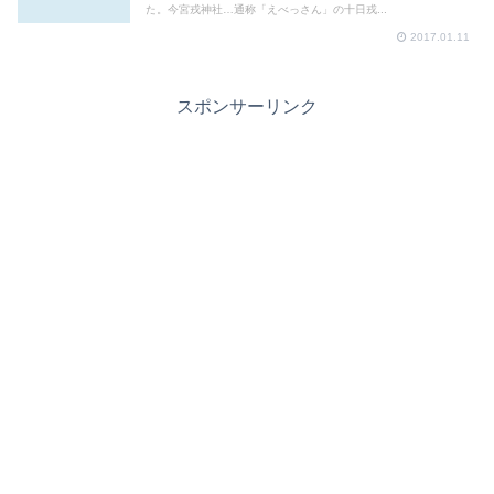
た。今宮戎神社…通称「えべっさん」の十日戎...
2017.01.11
スポンサーリンク