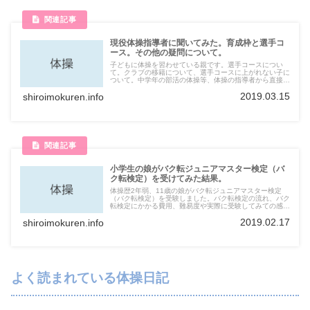
現役体操指導者に聞いてみた。育成枠と選手コ
ース。その他の疑問について。
子どもに体操を習わせている親です。選手コースについ
て。クラブの移籍について、選手コースに上がれない子に
ついて。中学年の部活の体操等、体操の指導者から直接聞
いた話を記しておきます。子どもに体操を習わせている保
2019.03.15
shiroimokuren.info
護者の方のお役に立てれば幸いです。
小学生の娘がバク転ジュニアマスター検定（バ
ク転検定）を受けてみた結果。
体操歴2年弱、11歳の娘がバク転ジュニアマスター検定
（バク転検定）を受験しました。バク転検定の流れ、バク
転検定にかかる費用、難易度や実際に受験してみての感想
についてご説明します。
2019.02.17
shiroimokuren.info
よく読まれている体操日記