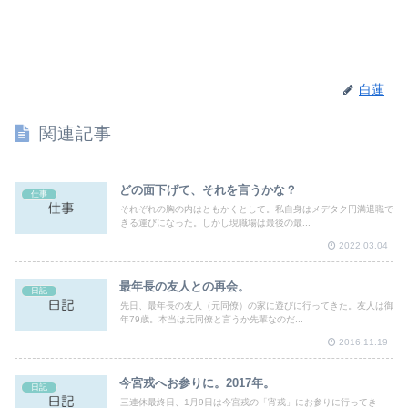
白蓮
関連記事
どの面下げて、それを言うかな？
仕事
それぞれの胸の内はともかくとして。私自身はメデタク円満退職で
きる運びになった。しかし現職場は最後の最...
2022.03.04
最年長の友人との再会。
日記
先日、最年長の友人（元同僚）の家に遊びに行ってきた。友人は御
年79歳。本当は元同僚と言うか先輩なのだ...
2016.11.19
今宮戎へお参りに。2017年。
日記
三連休最終日、1月9日は今宮戎の「宵戎」にお参りに行ってき