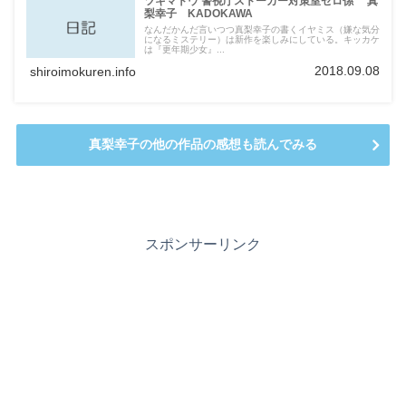
ツキマトウ 警視庁ストーカー対策室ゼロ係 真
梨幸子 KADOKAWA
なんだかんだ言いつつ真梨幸子の書くイヤミス（嫌な気分
になるミステリー）は新作を楽しみにしている。キッカケ
は『更年期少女』...
2018.09.08
shiroimokuren.info
真梨幸子の他の作品の感想も読んでみる
スポンサーリンク