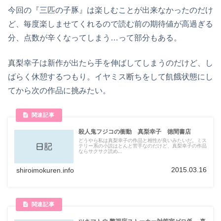
今回の『三匹の子豚』は楽しむことが出来なかったのだけ
ど、毎度楽しませてくれるので読む前の期待値が高過ぎる
分、点数が辛くなってしまう…って部分もある。
真梨幸子は新作が出たら手を伸ばしてしまうのだけど、し
ばらく休憩するつもり。イヤミス断ちをして飢餓状態にし
てから次の作品に挑みたい。
殺人鬼フジコの衝動 真梨幸子 徳間書店
どうやら私は真梨幸子の作品と相性が良いみたいだ。ミス
テリー系の小説はとんと苦手なのだけど、真梨幸子の作品
ならサクサク読め...
2015.03.16
shiroimokuren.info