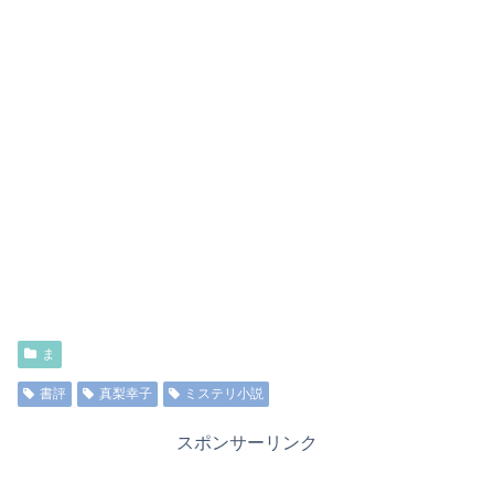
ま
書評
真梨幸子
ミステリ小説
スポンサーリンク