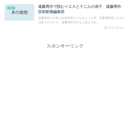
遠藤周作で読むイエスと十二人の弟子 遠藤周作
え
芸術新潮編集部
遠藤周作の文章と絵画写真からなるムック本。宗教書関係になると
は思うのだけど、遠藤周作好きなら読んでお...
2015.03.10
スポンサーリンク