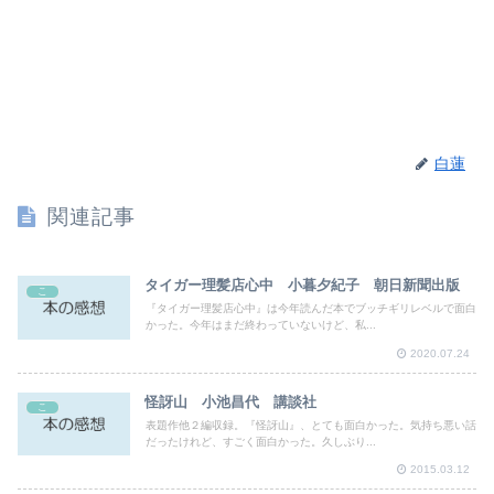
白蓮
関連記事
タイガー理髪店心中 小暮夕紀子 朝日新聞出版
こ
『タイガー理髪店心中』は今年読んだ本でブッチギリレベルで面白
かった。今年はまだ終わっていないけど、私...
2020.07.24
怪訝山 小池昌代 講談社
こ
表題作他２編収録。『怪訝山』、とても面白かった。気持ち悪い話
だったけれど、すごく面白かった。久しぶり...
2015.03.12