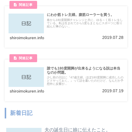
にわか筋トレ主婦。腹筋ローラーを買う。
春から180度開脚チャレンジと共に、ゆる～く筋トレをし
ている。私は生まれてから1度もまともにスポーツに取り
組んだ事のない...
2019.07.28
shiroimokuren.info
誰でも180度開脚が出来るようになる説は本当
なのか問題。
少し前の日記に『47歳主婦。ほぼ180度開脚に成功したの
どドヤっておく。』って話を書いたのだけど、なんだか予
想外に反響が...
2019.07.19
shiroimokuren.info
新着日記
夫の誕生日に娘に伝えたこと。