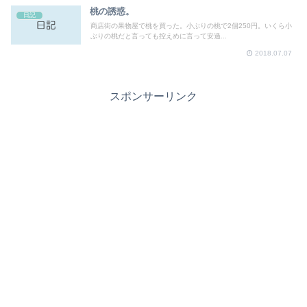
桃の誘惑。
日記
商店街の果物屋で桃を買った。小ぶりの桃で2個250円。いくら小
ぶりの桃だと言っても控えめに言って安過...
2018.07.07
スポンサーリンク