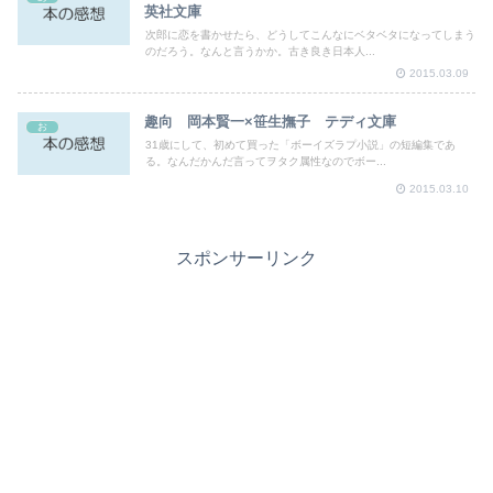
英社文庫
次郎に恋を書かせたら、どうしてこんなにベタベタになってしまう
のだろう。なんと言うかか。古き良き日本人...
2015.03.09
趣向 岡本賢一×笹生撫子 テディ文庫
お
31歳にして、初めて買った「ボーイズラプ小説」の短編集であ
る。なんだかんだ言ってヲタク属性なのでボー...
2015.03.10
スポンサーリンク