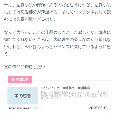
一応、恋愛小説の部類に入るのだと思うけれど、恋愛小説
にしては恋愛部分が薄過ぎる。そしてウンチク本として読
むには文章が重すぎるのだ。
なんと言うか……この作品の淡々とした感じとか、読者に
媚びてくれないところは、大崎善生の美点なのかも知れな
いけれど、今回はちょっとバランスに欠けているように思
う。
次の作品に期待したい。
スワンソング 大崎善生 角川書店
最近、大崎善生が大好きになっていて「たぶん、私は彼の
作品を一生読み続けるのだろうなぁ」と思うほど、しっく
りと肌に合うよう...
2015.03.10
shiroimokuren.info