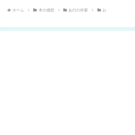
ホーム
本の感想
あ行の作家
お