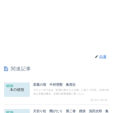
白蓮
関連記事
若葉の宿 中村理聖 集英社
な
デビュー作である『砂漠の青がとける夜』に続く２作目。今回の作
品も京都が舞台。京都の町家旅館に育ったヒ...
2017.08.26
天切り松 闇がたり 第二巻 残侠 浅田次郎 集
あ