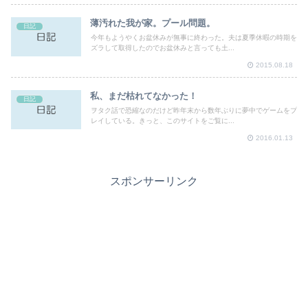
薄汚れた我が家。プール問題。
日記
今年もようやくお盆休みが無事に終わった。夫は夏季休暇の時期を
ズラして取得したのでお盆休みと言っても土...
2015.08.18
私、まだ枯れてなかった！
日記
ヲタク話で恐縮なのだけど昨年末から数年ぶりに夢中でゲームをプ
レイしている。きっと、このサイトをご覧に...
2016.01.13
スポンサーリンク