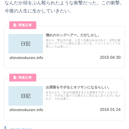
なんだか頭をぶん殴られたような衝撃だった。この衝撃。
今後の人生に生かしていきたい。
憧れのロングヘアー。だがしかし。
昔から「髪は女の命」と言う言葉があるけれど、女性の髪
はロングヘアーに限ると思っている。ショートカットでも
美しい人は美しい...
2015.04.30
shiroimokuren.info
お洒落をサボるとオジサンになるらしい。
ある人から「女は40歳過ぎるとお洒落をサボってはイケ
ナイ。サボると老けてお婆さんに見えると言う人がいるけ
れど、それは違う...
2016.01.24
shiroimokuren.info