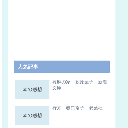
人気記事
蕁麻の家 萩原葉子 新潮
文庫
行方 春口裕子 双葉社