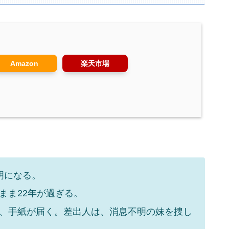
Amazon
楽天市場
明になる。
まま22年が過ぎる。
、手紙が届く。差出人は、消息不明の妹を捜し