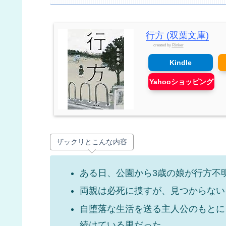
行方 (双葉文庫)
created by
Rinker
Kindle
Yahooショッピング
ザックリとこんな内容
ある日、公園から3歳の娘が行方不
両親は必死に捜すが、見つからない
自堕落な生活を送る主人公のもとに
続けている男だった。