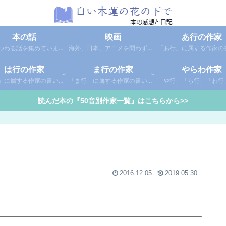
本の話
映画
あ行の作家
本にまつわる話を集めています。1年間に読んだ本の総括や、本に関する話題など。
海外、日本、アニメを問わず映画の感想（レビュー）を綴っています。
は行の作家
ま行の作家
やらわ作家
「は行」に属する作家の書いた本の感想です。さらに「は」「ひ」「ふ」「へ」「ほ」に分類していあります。お好きな作家の作品を探してみてください。
「ま行」に属する作家の書いた本の感想です。さらに「ま」「み」「む」「め」「も」に分類していあります。お好きな作家の作品を探してみてください。
読んだ本の『50音別作家一覧』はこちらから>>
2016.12.05
2019.05.30