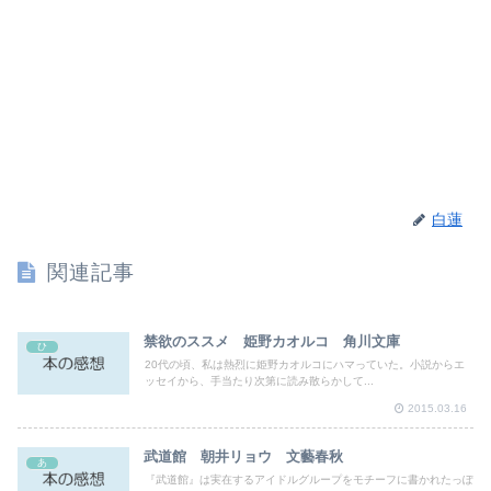
白蓮
関連記事
禁欲のススメ 姫野カオルコ 角川文庫
ひ
20代の頃、私は熱烈に姫野カオルコにハマっていた。小説からエ
ッセイから、手当たり次第に読み散らかして...
2015.03.16
武道館 朝井リョウ 文藝春秋
あ
『武道館』は実在するアイドルグループをモチーフに書かれたっぽ