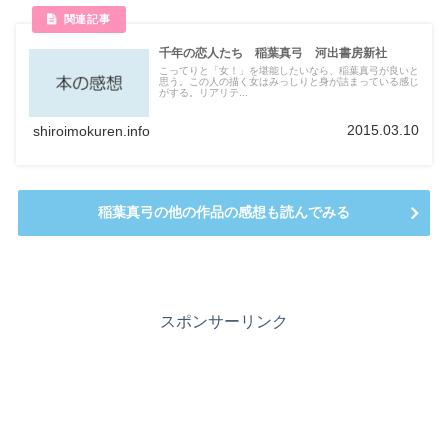
千年の恋人たち 稲葉真弓 河出書房新社
こってりと「女！」を堪能したいなら、稲葉真弓が良いと
思う。この人の描く女はみっしりと身が詰まっている感じ
がする。リアリテ...
2015.03.10
shiroimokuren.info
稲葉真弓の他の作品の感想も読んでみる
スポンサーリンク