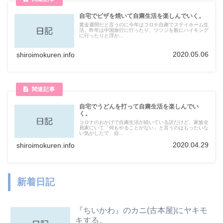
自宅でピザを焼いて自粛生活を楽しんでいく。
黄金週間だと言うのに今年はコロナ自粛でステイホーム生
活。昨年は中国旅行に行ったり、ツツジを観にハイキング
に行ったりと浮か...
2020.05.06
shiroimokuren.info
自宅でうどんを打って自粛生活を楽しんでい
く。
コロナのおかげで自粛生活が続いている訳だけど、家族全
員家にいて「何もやることがない」と言うのはもったいな
い気がしたで、自...
2020.04.29
shiroimokuren.info
新着日記
『ちいかわ』のカニ(古本屋)にヤキモ
キする。