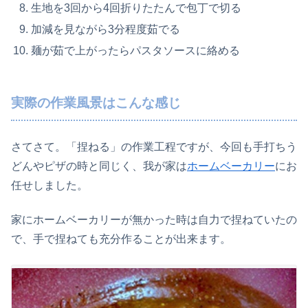
生地を3回から4回折りたたんで包丁で切る
加減を見ながら3分程度茹でる
麺が茹で上がったらパスタソースに絡める
実際の作業風景はこんな感じ
さてさて。「捏ねる」の作業工程ですが、今回も手打ちう
どんやピザの時と同じく、我が家は
ホームベーカリー
にお
任せしました。
家にホームベーカリーが無かった時は自力で捏ねていたの
で、手で捏ねても充分作ることが出来ます。