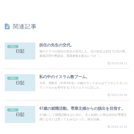
関連記事
担任の先生の交代。
日記
娘のクラスの担任の先生が交代した。元の先生は女性で2児の母。
家庭訪問や懇談会、授業参観を観るにつけ「...
2019.09.11
私の中のイスラム教ブーム。
日記
今年、受験生（中学3年生）の娘のランドセルはアフガニスタンに
ランドセルを寄付するプロジェクトに託した...
2022.09.08
47歳の就職活動。専業主婦からの脱出を目指す。
日記
47歳にして就職活動をはじめた。夫と結婚した時は自分が専業主
婦になるとは思ってもみなかった。娘を妊娠...
2019.10.31