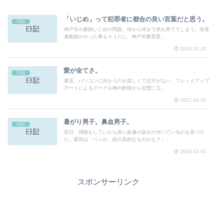
「いじめ」って犯罪者に都合の良い言葉だと思う。
日記
神戸市の教師いじめの問題。何から何まで呆れ果ててしまう。加害
者教師のやった事もそうだし、神戸市教育委...
2019.10.20
愛が全てさ。
日記
最近、パソコンに向かうのが楽しくて仕方がない。フレッドアップ
デートによるグーグル神の鉄槌から完璧に立...
2017.04.05
暑がり男子。鼻血男子。
日記
先日、掃除をしていたら床に血液の染みが付いているのを見つけ
た。最初は「ペンか、絵の具的なものかな？」...
2016.02.01
スポンサーリンク