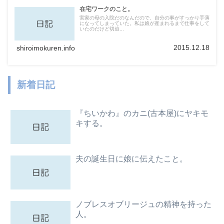
在宅ワークのこと。
実家の母の入院だのなんだので、自分の事がすっかり手薄
になってしまっていた。私は娘が産まれるまで仕事をして
いたのだけど切迫...
2015.12.18
shiroimokuren.info
新着日記
『ちいかわ』のカニ(古本屋)にヤキモ
キする。
夫の誕生日に娘に伝えたこと。
ノブレスオブリージュの精神を持った
人。