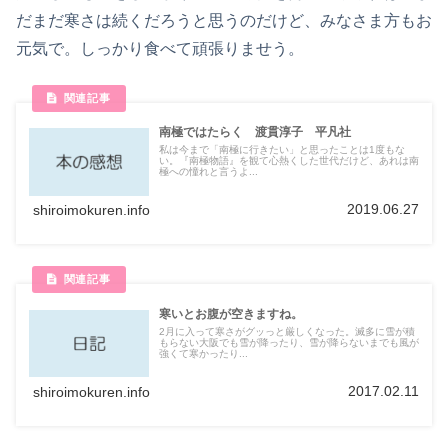
だまだ寒さは続くだろうと思うのだけど、みなさま方もお
元気で。しっかり食べて頑張りませう。
南極ではたらく 渡貫淳子 平凡社
私は今まで「南極に行きたい」と思ったことは1度もな
い。『南極物語』を観て心熱くした世代だけど、あれは南
極への憧れと言うよ...
2019.06.27
shiroimokuren.info
寒いとお腹が空きますね。
2月に入って寒さがグッっと厳しくなった。滅多に雪が積
もらない大阪でも雪が降ったり、雪が降らないまでも風が
強くて寒かったり...
2017.02.11
shiroimokuren.info