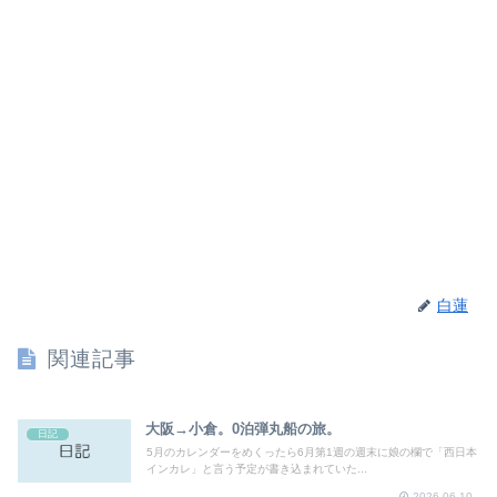
白蓮
関連記事
大阪→小倉。0泊弾丸船の旅。
日記
5月のカレンダーをめくったら6月第1週の週末に娘の欄で「西日本
インカレ」と言う予定が書き込まれていた...
2026.06.10