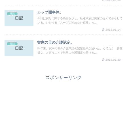
カップ麺事件。
日記
今日は実母に関する愚痴を少し。私達家族は実家の近くで暮らして
いる。いわゆる「スープの冷めない距離」っ...
2018.01.14
実家の母の介護認定。
日記
昨年末、実家の母の介護申請の認定結果が届いた。めでたく「要支
援２」と言うことで無事に介護認定を受ける...
2016.01.30
スポンサーリンク