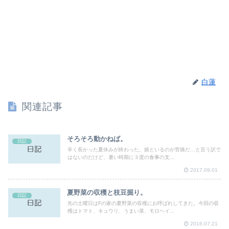
白蓮
関連記事
そろそろ動かねば。
日記
辛く長かった夏休みが終わった。娘といるのが苦痛だ…と言う訳で
はないのだけど、暑い時期に３度の食事の支...
2017.09.01
夏野菜の収穫と枝豆掘り。
日記
先の土曜日はFの家の夏野菜の収穫にお呼ばれしてきた。今回の収
穫はトマト、キュウリ、うまい菜、モロヘイ...
2016.07.21