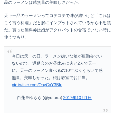
品のラーメンは感無量の美味しさだった。
天下一品のラーメンってコテコテで味が濃いけど「これは
こう言う料理」だと脳にインプットされているから不思議
だ。貰った無料券は娘がアクロバットの合宿でいない時に
使うつもり。
今日は天一の日。ラーメン嫌いな娘が運動会でい
ないので、運動会のお昼休みに夫と2人で天一
に。天一のラーメン食べるの10年ぶりくらいで感
無量。美味しかった。娘は教室でお弁当。
pic.twitter.com/OnyGxY3Blu
— 白蓮＠ゆらら (@yurarra)
2017年10月1日