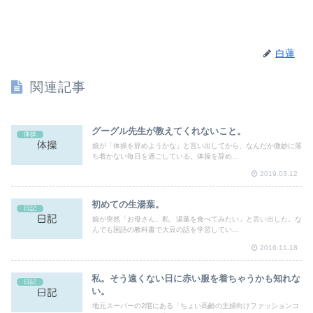
白蓮
関連記事
グーグル先生が教えてくれないこと。
体操
娘が「体操を辞めようかな」と言い出してから、なんだか微妙に落
ち着かない毎日を過ごしている。体操を辞め...
2019.03.12
初めての生湯葉。
日記
娘が突然「お母さん。私、湯葉を食べてみたい」と言い出した。な
んでも国語の教科書で大豆の話を学習してい...
2016.11.18
私。そう遠くない日に赤い服を着ちゃうかも知れな
日記
い。
地元スーパーの2階にある「ちょい高齢の主婦向けファッションコ