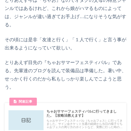
とりあえず今は『ちゃお』なのでオタクの父母の得意ジャ
ンルではあるけれど、これから娘がハマるものによって
は、ジャンルが違い過ぎてお手上げ…になりそうな気がす
る。
その頃には是非「友達と行く」「１人で行く」と言う事が
出来るようになっていて欲しい。
とりあえず目先の『ちゃおサマーフェスティバル』であ
る。先輩達のブログを読んで装備品は準備した。暑い中、
せっかく行くのだから私もしっかり楽しんでこようと思
う。
ちゃおサマーフェスティバルに行ってきまし
た。【攻略法教えます】
ちゃおサマーフェスティバル（ちゃおフェス）に行ってき
ました。サイン会チケット当選の経緯から当日の様子りち
ゃおフェスの周り方のポイントなど、実際に行った時の写
真と合わせてご説明します。