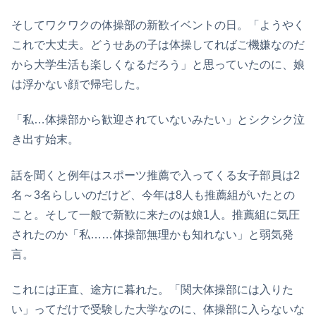
そしてワクワクの体操部の新歓イベントの日。「ようやく
これで大丈夫。どうせあの子は体操してればご機嫌なのだ
から大学生活も楽しくなるだろう」と思っていたのに、娘
は浮かない顔で帰宅した。
「私…体操部から歓迎されていないみたい」とシクシク泣
き出す始末。
話を聞くと例年はスポーツ推薦で入ってくる女子部員は2
名～3名らしいのだけど、今年は8人も推薦組がいたとの
こと。そして一般で新歓に来たのは娘1人。推薦組に気圧
されたのか「私……体操部無理かも知れない」と弱気発
言。
これには正直、途方に暮れた。「関大体操部には入りた
い」ってだけで受験した大学なのに、体操部に入らないな