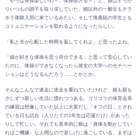
「やっぱ体操楽しいわ～。体操部入る～」と、娘はすっか
りいつもの調子を取り戻していた。娘以外の一般生もチラ
ホラ体験入部に来ているみたい。そして推薦組の学生とも
コミュニケーションを取れるようになったらしい。
「私と夫が心配した時間を返してくれよ」と思ったよね。
「娘が好きな体操を思う存分できる」と思って安心してい
たのに、体操ができなくなったら彼女の大学へのモチベー
ションはどうなるんだろう……とかとか。
そんなこんなで迷走に迷走を重ねていたけれど、娘も親も
少しずつ新しい生活に慣れつつある。ゴリゴリの体育会系
の練習は想像していた以上に大変だし「オフの日」とされ
ている日も試合（入りたての1年生は応援だけ）があった
りして忙しい。それでも基本的に娘は「身体を動かしてい
ればご機嫌」な人間なので楽しげに過ごしている。まずは