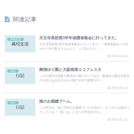
関連記事
天王寺高校第3学年保護者集会に行ってきた。
高校生活
天王寺高校第3学年保護者集会に行ってきた。「保護者集会って何
ぞや？何の集まりなんだ？」って話だけど、...
2025.09.18
舞洲ゆり園と大阪南港エコフェスタ
日記
この土曜日は家族で舞洲ゆり園に行ってきた。舞洲ゆり園は大阪湾
の沿岸にある広大なゆり園で今年で開園３年...
2015.06.14
娘のお裁縫ブーム。
日記
この冬休み、娘に空前のお裁縫ブームが訪れた。キッカケは娘がハ
マっている『一期一会』と言う小学生向けの...
2016.01.12