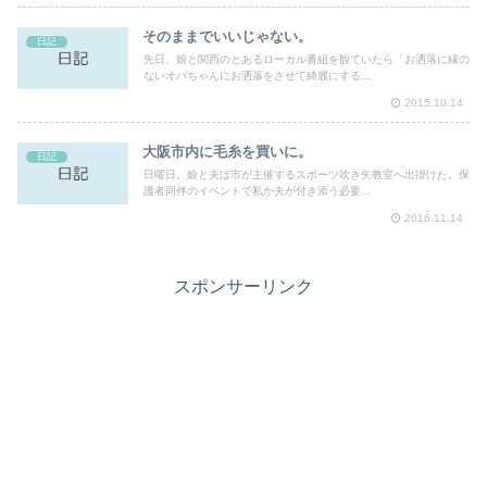
そのままでいいじゃない。
日記
先日、娘と関西のとあるローカル番組を観ていたら「お洒落に縁の
ないオバちゃんにお洒落をさせて綺麗にする...
2015.10.14
大阪市内に毛糸を買いに。
日記
日曜日。娘と夫は市が主催するスポーツ吹き矢教室へ出掛けた。保
護者同伴のイベントで私か夫が付き添う必要...
2016.11.14
スポンサーリンク