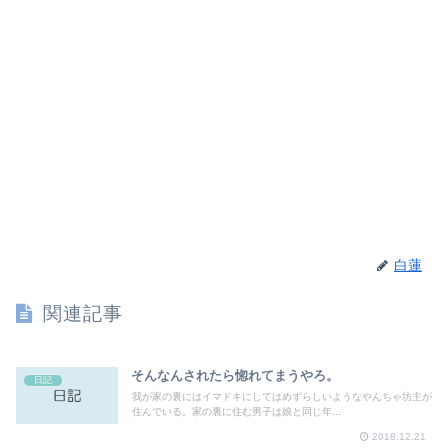
白蓮
関連記事
そんなんされたら惚れてまうやろ。
日記
我が家の裏にはイマドキにしてはめずらしいようなやんちゃ坊主が
住んでいる。家の裏に住む男子は娘と同じ年...
2018.12.21