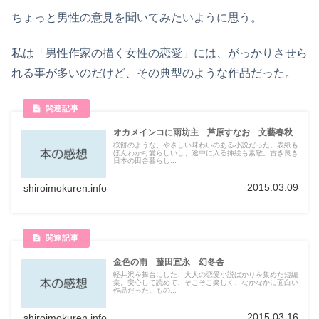
ちょっと男性の意見を聞いてみたいように思う。
私は「男性作家の描く女性の恋愛」には、がっかりさせら
れる事が多いのだけど、その典型のような作品だった。
オカメインコに雨坊主 芦原すなお 文藝春秋
桜餅のような、やさしい味わいのある小説だった。表紙も
ほんわか可愛らしいし、途中に入る挿絵も素敵。古き良き
日本の田舎暮らし...
2015.03.09
shiroimokuren.info
金色の雨 藤田宜永 幻冬舎
軽井沢を舞台にした、大人の恋愛小説ばかりを集めた短編
集。安心して読めて、そこそこ楽しく、なかなかに面白い
作品だった。もの...
2015.03.16
shiroimokuren.info