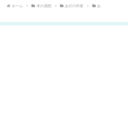
ホーム
本の感想
あ行の作家
あ