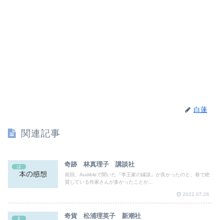
白蓮
関連記事
奇跡 林真理子 講談社
は
前回、Audibleで聞いた『李王家の縁談』が良かったのと、巷で絶
賛している作家さんが多かったことか...
2022.07.28
奇貨 松浦理英子 新潮社
ま