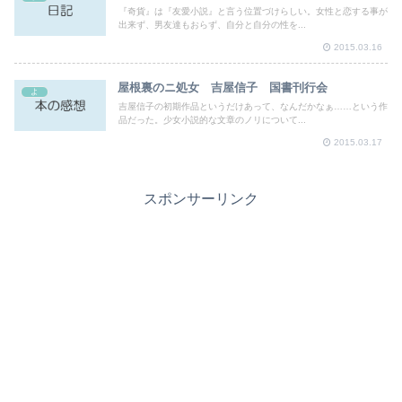
『奇貨』は『友愛小説』と言う位置づけらしい。女性と恋する事が
出来ず、男友達もおらず、自分と自分の性を...
2015.03.16
屋根裏のニ処女 吉屋信子 国書刊行会
よ
吉屋信子の初期作品というだけあって、なんだかなぁ……という作
品だった。少女小説的な文章のノリについて...
2015.03.17
スポンサーリンク