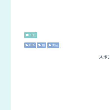
日記
PTA
娘
生活
スポ