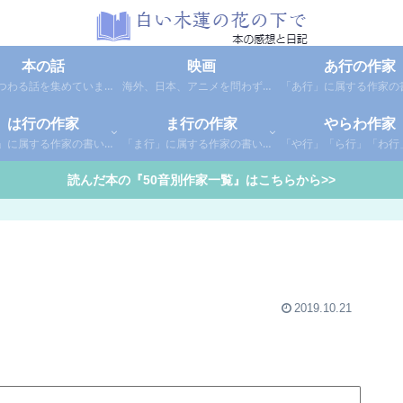
本の話
映画
あ行の作家
本にまつわる話を集めています。1年間に読んだ本の総括や、本に関する話題など。
海外、日本、アニメを問わず映画の感想（レビュー）を綴っています。
は行の作家
ま行の作家
やらわ作家
「は行」に属する作家の書いた本の感想です。さらに「は」「ひ」「ふ」「へ」「ほ」に分類していあります。お好きな作家の作品を探してみてください。
「ま行」に属する作家の書いた本の感想です。さらに「ま」「み」「む」「め」「も」に分類していあります。お好きな作家の作品を探してみてください。
読んだ本の『50音別作家一覧』はこちらから>>
2019.10.21