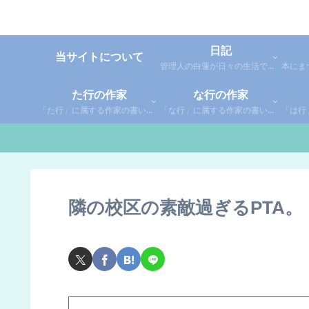
日記
当サイトについて
管理人の白蓮が日々の生活で感じた事や考えた事を綴った個人的な日記です。
た行の作家
な行の作家
「た行」に属する作家の書いた本の感想です。さらに「た」「ち」「つ」「て」「と」に分類していあります。お好きな作家の作品を探してみてください。
「な行」に属する作家の書いた本の感想です。さらに「な」「に」「ぬ」「ね」「の」に分類していあります。お好きな作家の作品を探してみてください。
隣の校区の素敵過ぎるPTA。