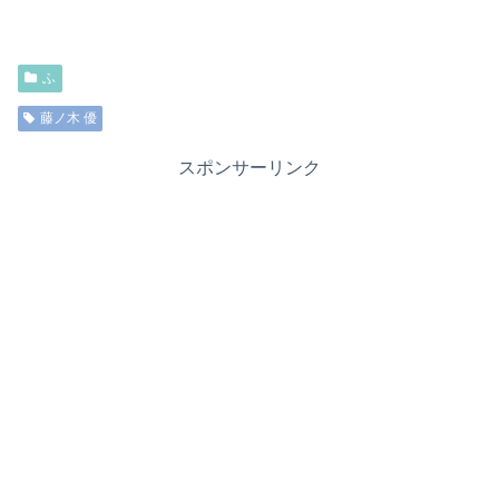
ふ
藤ノ木 優
スポンサーリンク