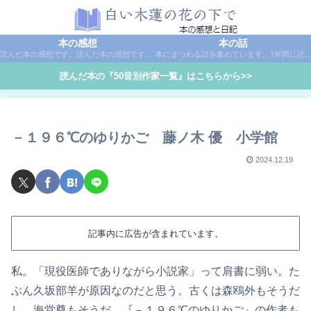
本の感想
本の話
読んだ本の感想です。読んだ本の感想です。本は作家名で50音別に分類しています。
本にまつわる話を集めています。1年間に読んだ本の総括や、本に関する話題など。
読んだ本の『50音別作家一覧』はこちらから>>
－１９６℃のゆりかご 藤ノ木 優 小学館
2024.12.19
記事内に広告が含まれています。
私。「現役医師でありながら小説家」って肩書に弱い。た
ぶん久坂部羊が原因なのだと思う。古くは森鴎外もそうだ
し、海堂尊もそうだ。『－１９６℃のゆりかご』の作者も