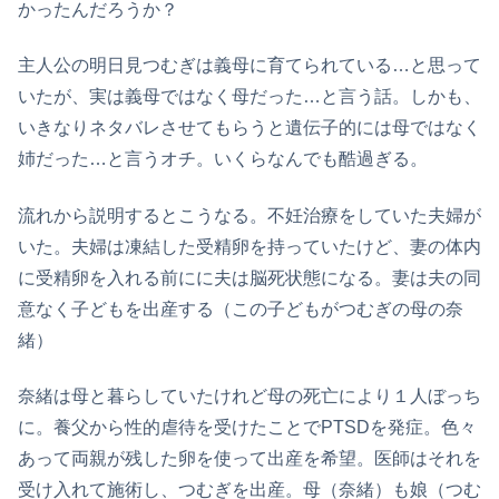
かったんだろうか？
主人公の明日見つむぎは義母に育てられている…と思って
いたが、実は義母ではなく母だった…と言う話。しかも、
いきなりネタバレさせてもらうと遺伝子的には母ではなく
姉だった…と言うオチ。いくらなんでも酷過ぎる。
流れから説明するとこうなる。不妊治療をしていた夫婦が
いた。夫婦は凍結した受精卵を持っていたけど、妻の体内
に受精卵を入れる前にに夫は脳死状態になる。妻は夫の同
意なく子どもを出産する（この子どもがつむぎの母の奈
緒）
奈緒は母と暮らしていたけれど母の死亡により１人ぼっち
に。養父から性的虐待を受けたことでPTSDを発症。色々
あって両親が残した卵を使って出産を希望。医師はそれを
受け入れて施術し、つむぎを出産。母（奈緒）も娘（つむ