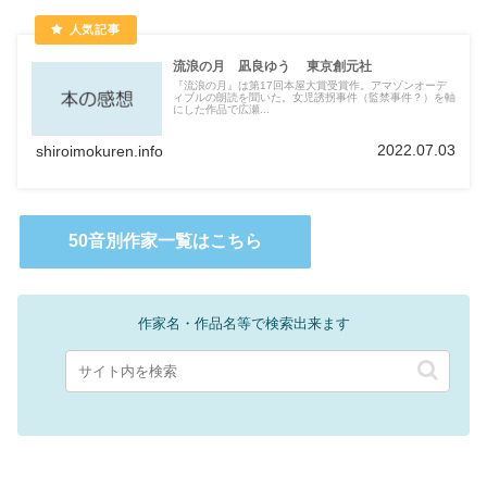
流浪の月 凪良ゆう 東京創元社
『流浪の月』は第17回本屋大賞受賞作。アマゾンオーデ
ィブルの朗読を聞いた。女児誘拐事件（監禁事件？）を軸
にした作品で広瀬...
2022.07.03
shiroimokuren.info
50音別作家一覧はこちら
作家名・作品名等で検索出来ます