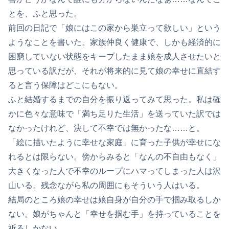
とを、ふと思った。
前回の日記で「娘にはこの家から巣立って欲しい」という
ようなことを書いた。家族仲良く健康で、しかも経済的に
困窮していない状態をキープしたまま娘を成人させたいと
思っている訳だが、それが将来的に見て娘の幸せに直結す
ると言う保障はどこにもない。
ふと結婚するまでの自分を振り返ってみて思った。私は確
かに色々な意味で「満ち足りた生活」を送っていた訳では
なかったけれど、決して不幸では無かったな……と。
「絵に描いたように幸せな家庭」に育った子供が幸せにな
れるとは限らない。傍からみると「なんの不自由もなく」
大きくなった人で不幸のループにハマってしまった人は沢
山いる。残念ながら私の周囲にもそういう人はいる。
結局のところ娘の幸せは娘自身が自分の手で掴み取るしか
ない。娘がちゃんと「幸せを掴む手」を持っていることを
祈るしかない。