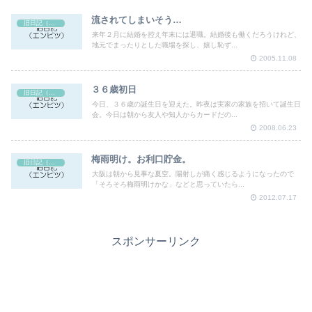
流されてしまいそう…
旧日記（エンピツ）
来年２月に結婚を控え年末には退職。結婚後も働くだろうけれど、
地元でまったりとした職場を探し、嬉し恥ず...
2005.11.08
３６歳初日
旧日記（エンピツ）
今日、３６歳の誕生日を迎えた。昨夜は実家の家族を招いて誕生日
会。今日は朝から友人や知人からカードだの...
2008.06.23
梅雨明け。お利口貯金。
旧日記（エンピツ）
大阪は朝から見事な夏空。陽射しが痛く感じるようになったので
「そろそろ梅雨明けかな」などと思っていたら...
2012.07.17
スポンサーリンク