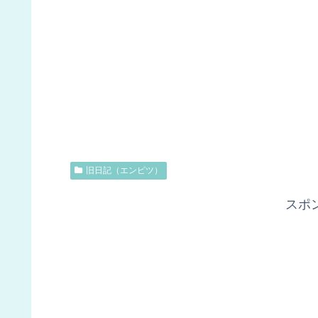
旧日記（エンピツ）
スポ