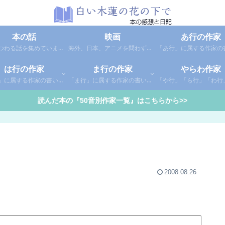
本の話
映画
あ行の作家
本にまつわる話を集めています。1年間に読んだ本の総括や、本に関する話題など。
海外、日本、アニメを問わず映画の感想（レビュー）を綴っています。
は行の作家
ま行の作家
やらわ作家
「は行」に属する作家の書いた本の感想です。さらに「は」「ひ」「ふ」「へ」「ほ」に分類していあります。お好きな作家の作品を探してみてください。
「ま行」に属する作家の書いた本の感想です。さらに「ま」「み」「む」「め」「も」に分類していあります。お好きな作家の作品を探してみてください。
読んだ本の『50音別作家一覧』はこちらから>>
2008.08.26