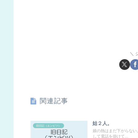
関連記事
姑２人。
旧日記（エンピツ）
娘の熱はまだ下がらない
して電話を掛けて...