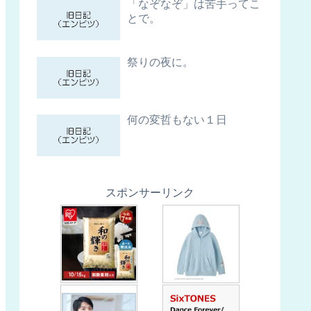
「なぞなぞ」は苦手ってこ
とで。
祭りの夜に。
何の変哲もない１日
スポンサーリンク