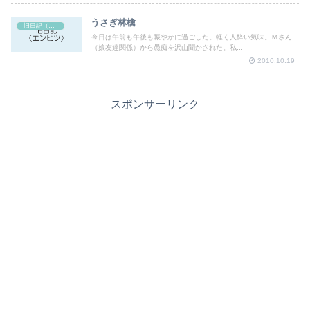
うさぎ林檎
旧日記（エンピツ）
今日は午前も午後も賑やかに過ごした。軽く人酔い気味。Ｍさん
（娘友達関係）から愚痴を沢山聞かされた。私...
2010.10.19
スポンサーリンク