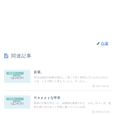
白蓮
関連記事
反省。
旧日記（エンピツ）
昨日は検診の結果が思わしく無くて目一杯凹んでいたのだけれど、
１日、１人で悶々と考えていたら、すっかり...
2007.09.01
Ｈａｐｐｙな年末
旧日記（エンピツ）
愚弟の仕事が決まった。前職場を解雇されて、かれこれ５ヶ月。技
術を身に付けるべく学校に通っていたとは言...
2005.12.05