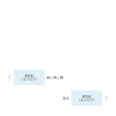
夜に鳴く蝉
花火