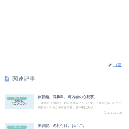
白蓮
関連記事
体育館。耳鼻科。町内会の心配事。
旧日記（エンピツ）
３連休明け月曜日。娘が冬休みに入ってすぐに連休があったので、
実質今日からが冬休み本番。連休中は夫がい...
2011.12.26
美容院。名札付け。おにご。
旧日記（エンピツ）