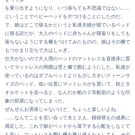
を乗り出すようになり、いつ落ちても不思議ではない……
ということでベビーベッドを片づけることにしたのだ。
で、娘はどこで寝るかというと私達夫婦が寝ているベッド
に寝る訳だが、大人のベッドに赤ちゃんが寝返りをしても
落ちないようにする柵をつけてみたものの、娘はその柵で
もつかまり立ちで大はしゃぎ。
仕方がないので大人用のベッドのマットレスを直接床に置
いてマットレスの周囲は壁と柵で囲むようにした。私達が
使っているのはダブルベッドよりも少し大きいクィーンサ
イズのベッド。低い位置にマットレスがを置いて、枕とタ
オルケットを並べると、なんだか船の２等船室のような印
象の部屋になってしまった。
ぜんぜんお洒落じゃないけど、ちょっと楽しいよね。
……なんてことを言い合って夫と２人、模様替えの成果に
満足した。これで娘がベッドから落下する心配をしなくて
も良い。マットレスを囲む柵を乗り越えたとしても、その