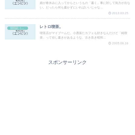
娘が春休みに入ってからというもの「書く」事に対して気力が出な
い。だったら何も書かずにいればいいじゃな...
2013.03.25
レトロ喫茶。
旧日記（エンピツ）
喫茶店がマイブームだ。小洒落たカフェも好きなんだけど「純喫
茶」って但し書きがあるような、古き良き昭和...
2005.08.16
スポンサーリンク