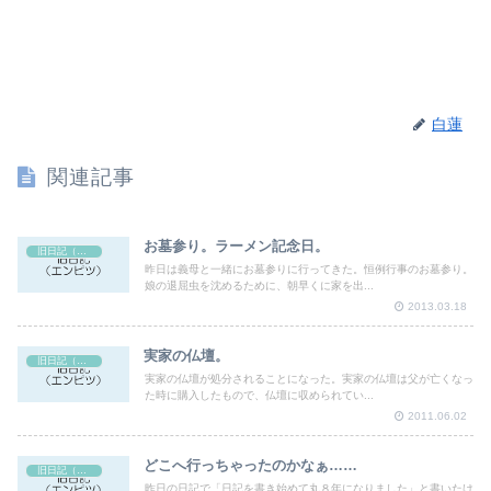
白蓮
関連記事
お墓参り。ラーメン記念日。
旧日記（エンピツ）
昨日は義母と一緒にお墓参りに行ってきた。恒例行事のお墓参り。
娘の退屈虫を沈めるために、朝早くに家を出...
2013.03.18
実家の仏壇。
旧日記（エンピツ）
実家の仏壇が処分されることになった。実家の仏壇は父が亡くなっ
た時に購入したもので、仏壇に収められてい...
2011.06.02
どこへ行っちゃったのかなぁ……
旧日記（エンピツ）
昨日の日記で「日記を書き始めて丸８年になりました」と書いたけ