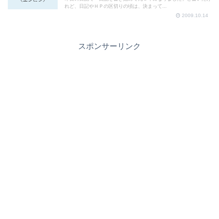
れど、日記やＨＰの区切りの頃は、決まって...
2009.10.14
スポンサーリンク