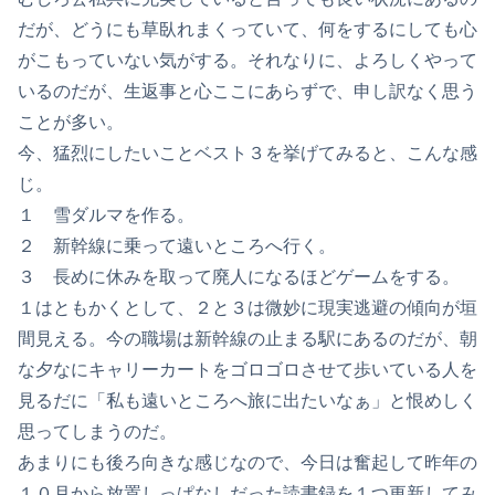
だが、どうにも草臥れまくっていて、何をするにしても心
がこもっていない気がする。それなりに、よろしくやって
いるのだが、生返事と心ここにあらずで、申し訳なく思う
ことが多い。
今、猛烈にしたいことベスト３を挙げてみると、こんな感
じ。
１ 雪ダルマを作る。
２ 新幹線に乗って遠いところへ行く。
３ 長めに休みを取って廃人になるほどゲームをする。
１はともかくとして、２と３は微妙に現実逃避の傾向が垣
間見える。今の職場は新幹線の止まる駅にあるのだが、朝
な夕なにキャリーカートをゴロゴロさせて歩いている人を
見るだに「私も遠いところへ旅に出たいなぁ」と恨めしく
思ってしまうのだ。
あまりにも後ろ向きな感じなので、今日は奮起して昨年の
１０月から放置しっぱなしだった読書録を１つ更新してみ