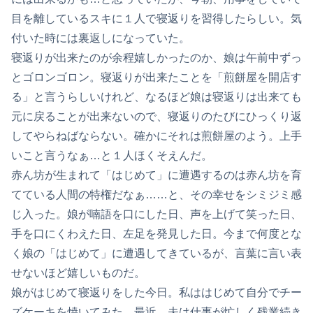
目を離しているスキに１人で寝返りを習得したらしい。気
付いた時には裏返しになっていた。
寝返りが出来たのが余程嬉しかったのか、娘は午前中ずっ
とゴロンゴロン。寝返りが出来たことを「煎餅屋を開店す
る」と言うらしいけれど、なるほど娘は寝返りは出来ても
元に戻ることが出来ないので、寝返りのたびにひっくり返
してやらねばならない。確かにそれは煎餅屋のよう。上手
いこと言うなぁ…と１人ほくそえんだ。
赤ん坊が生まれて「はじめて」に遭遇するのは赤ん坊を育
てている人間の特権だなぁ……と、その幸せをシミジミ感
じ入った。娘が喃語を口にした日、声を上げて笑った日、
手を口にくわえた日、左足を発見した日。今まで何度とな
く娘の「はじめて」に遭遇してきているが、言葉に言い表
せないほど嬉しいものだ。
娘がはじめて寝返りをした今日。私ははじめて自分でチー
ズケーキを焼いてみた。最近、夫は仕事が忙しく残業続き