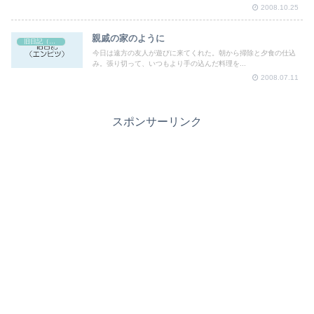
2008.10.25
親戚の家のように
旧日記（エンピツ）
今日は遠方の友人が遊びに来てくれた。朝から掃除と夕食の仕込
み。張り切って、いつもより手の込んだ料理を...
2008.07.11
スポンサーリンク