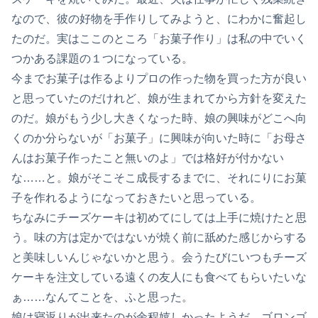
なので、彼の好物を手作りしてみようと、にわかに奮起し
たのだ。実はここのところ「お菓子作り」は私の中でいく
つかある課題の１つになっている。
今までお菓子は作るよりプロの作った物を買った方が良い
と思っていたのだけれど、娘が生まれてから方針を変えた
のだ。娘がもう少し大きくなった時、娘の興味がどこへ向
くのか分らないが「お菓子」に興味が向いた時に「お母さ
んはお菓子作ったこと無いのよ」では格好が付かない
な……と。娘がそこそこ成長するまでに、それにりにお菓
子を作れるようになっておきたいと思っている。
ちなみにチーズケーキは初めてにしては上手に焼けたと思
う。味の方は定かではないが焼く前に舐めた感じからする
と美味しいんじゃないかと思う。会うたびにいつもチーズ
ケーキを注文している遠くの友人にも食べてもらいたいな
ぁ……なんてことを、ふと思った。
娘は寝返りが出来たのが余程嬉しかったようだ。ゴロンゴ