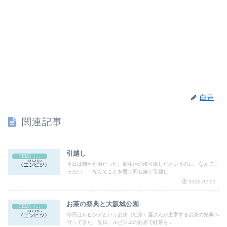
白蓮
関連記事
引越し
旧日記（エンピツ）
今日は朝から雨だった。新生活の滑り出しだというのに、なんてこ
ったい……なんてことを思う間も無く引越し...
2006.02.01
お茶の祭典と大阪城公園
旧日記（エンピツ）
今日はルピシアというお茶（紅茶）屋さんが主宰するお茶の祭典へ
行ってきた。先日、ルピシエのお店で紅茶を...