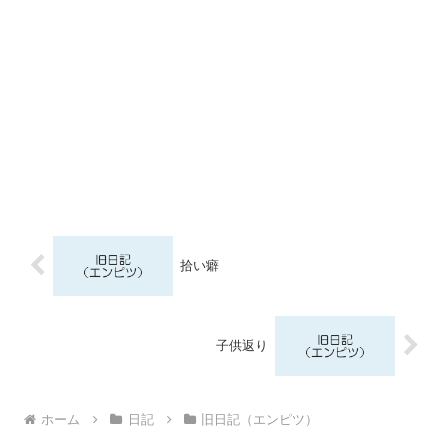
拾い癖
子供返り
ホーム
日記
旧日記（エンピツ）