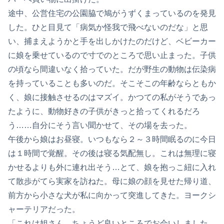
途中、公営住宅の公園脇で鳩がうずくまっているのを発見
した。ひと目見て「病気か怪我で飛べないのだな」と思
い、捕まえようかと手を出しかけたのだけど、ベビーカー
に娘を乗せているので寸でのところで思い止まった。子供
の頃なら間違いなく拾っていた。だが野生の動物は伝染病
を持っていることも多いのだ。そこそこの年齢ならともか
く、娘に接触させるのはマズイ。かつての私がそうであっ
たように、動物好きの子供がきっと拾ってくれるだろ
う……自分にそう言い聞かせて、その場を去った。
午後から娘はお昼寝。いつもなら２～３時間眠るのに今日
は１時間で覚醒。その後は寝る気配無し。これは無理に寝
かせるよりも外に連れ出そう…とて、娘を抱っこ紐に入れ
て散歩がてら実家を訪ねた。母に娘の顔を見せた帰り道、
前方から小さな犬が私に向かって突進してきた。ヨークシ
ャーテリアだった。
「これは姐さん。ちょうど良いところでお会いしました。