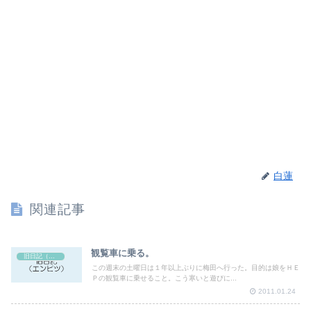
白蓮
関連記事
観覧車に乗る。
旧日記（エンピツ）
この週末の土曜日は１年以上ぶりに梅田へ行った。目的は娘をＨＥ
Ｐの観覧車に乗せること。こう寒いと遊びに...
2011.01.24