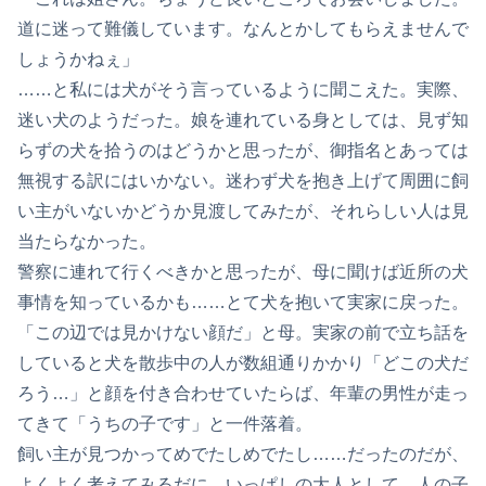
道に迷って難儀しています。なんとかしてもらえませんで
しょうかねぇ」
……と私には犬がそう言っているように聞こえた。実際、
迷い犬のようだった。娘を連れている身としては、見ず知
らずの犬を拾うのはどうかと思ったが、御指名とあっては
無視する訳にはいかない。迷わず犬を抱き上げて周囲に飼
い主がいないかどうか見渡してみたが、それらしい人は見
当たらなかった。
警察に連れて行くべきかと思ったが、母に聞けば近所の犬
事情を知っているかも……とて犬を抱いて実家に戻った。
「この辺では見かけない顔だ」と母。実家の前で立ち話を
していると犬を散歩中の人が数組通りかかり「どこの犬だ
ろう…」と顔を付き合わせていたらば、年輩の男性が走っ
てきて「うちの子です」と一件落着。
飼い主が見つかってめでたしめでたし……だったのだが、
よくよく考えてみるだに、いっぱしの大人として、人の子