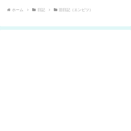
ホーム
日記
旧日記（エンピツ）