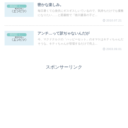
密かな楽しみ。
旧日記（エンピツ）
毎日暑くて心身共にギスギスしいているので、気持ちだけでも優雅
になりたい……と図書館で『徳川慶喜の子ど...
2010.07.21
アンチ…って訳ぢゃないんだが
旧日記（エンピツ）
今、マクドナルドの「ハッピーセット」のオマケはキティちゃんだ
そうな。キティちゃんが登場するだけで売上...
2003.09.01
スポンサーリンク