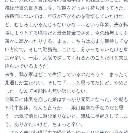
務経歴書の書き直し等、宿題をどっさり持ち帰ってきた。
待遇面については、年収が下がるのを覚悟していたけれ
ど、むしろ上がるんじゃないかな……という印象。夫が転
職しようとする職種だと最低賃金でさえ、今の給与よりも
遥かに高かったりする。まぁ、こちらはあまり期待してな
い方向で。そして勤務先。これも、分かっちゃいたけど東
京が多い。一応、大阪で探してくれるとのことだけど夫は
揺らいでいるようだ。
来春、我が家はどこで生活しているのだろう？ まったく
見通しが立たない。そして「……と思ってたけど、やめま
した」なんて可能性も無い訳じゃない。
金曜日に体調を崩した娘はすっかり元気になった。今朝も
５時半起床。なんと言うか……娘は健康な子なのだと思
う。元気で前日に遊び足りないと、無駄に早起きしてしま
う。ありがたいけど、ちょっと辛い。
しばらく夫は転職活動で帰宅後もゆっくり出来ない日が続