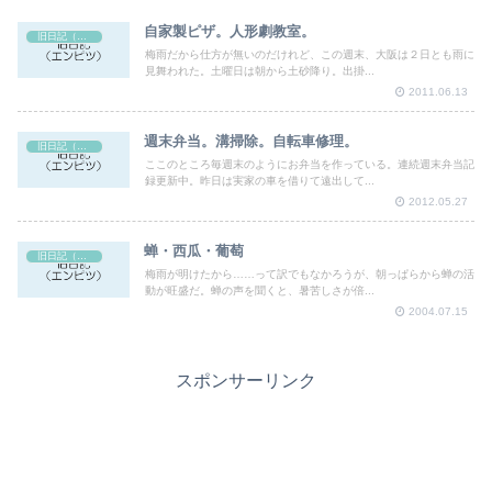
自家製ピザ。人形劇教室。
旧日記（エンピツ）
梅雨だから仕方が無いのだけれど、この週末、大阪は２日とも雨に
見舞われた。土曜日は朝から土砂降り。出掛...
2011.06.13
週末弁当。溝掃除。自転車修理。
旧日記（エンピツ）
ここのところ毎週末のようにお弁当を作っている。連続週末弁当記
録更新中。昨日は実家の車を借りて遠出して...
2012.05.27
蝉・西瓜・葡萄
旧日記（エンピツ）
梅雨が明けたから……って訳でもなかろうが、朝っぱらから蝉の活
動が旺盛だ。蝉の声を聞くと、暑苦しさが倍...
2004.07.15
スポンサーリンク