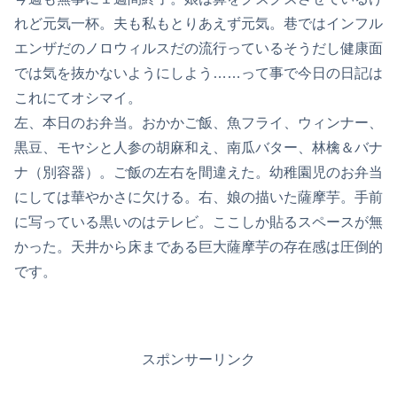
れど元気一杯。夫も私もとりあえず元気。巷ではインフル
エンザだのノロウィルスだの流行っているそうだし健康面
では気を抜かないようにしよう……って事で今日の日記は
これにてオシマイ。
左、本日のお弁当。おかかご飯、魚フライ、ウィンナー、
黒豆、モヤシと人参の胡麻和え、南瓜バター、林檎＆バナ
ナ（別容器）。ご飯の左右を間違えた。幼稚園児のお弁当
にしては華やかさに欠ける。右、娘の描いた薩摩芋。手前
に写っている黒いのはテレビ。ここしか貼るスペースが無
かった。天井から床まである巨大薩摩芋の存在感は圧倒的
です。
スポンサーリンク