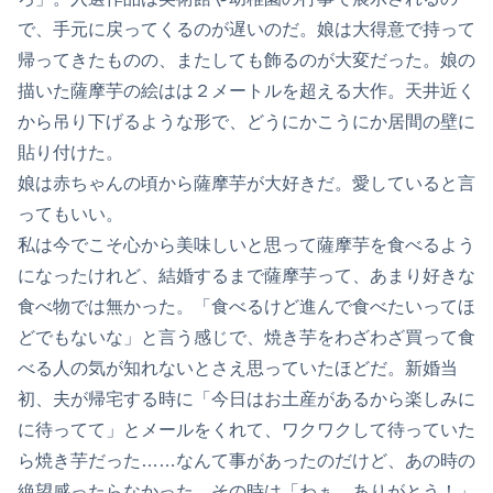
で、手元に戻ってくるのが遅いのだ。娘は大得意で持って
帰ってきたものの、またしても飾るのが大変だった。娘の
描いた薩摩芋の絵はは２メートルを超える大作。天井近く
から吊り下げるような形で、どうにかこうにか居間の壁に
貼り付けた。
娘は赤ちゃんの頃から薩摩芋が大好きだ。愛していると言
ってもいい。
私は今でこそ心から美味しいと思って薩摩芋を食べるよう
になったけれど、結婚するまで薩摩芋って、あまり好きな
食べ物では無かった。「食べるけど進んで食べたいってほ
どでもないな」と言う感じで、焼き芋をわざわざ買って食
べる人の気が知れないとさえ思っていたほどだ。新婚当
初、夫が帰宅する時に「今日はお土産があるから楽しみに
に待ってて」とメールをくれて、ワクワクして待っていた
ら焼き芋だった……なんて事があったのだけど、あの時の
絶望感ったらなかった。その時は「わぁ。ありがとう！」