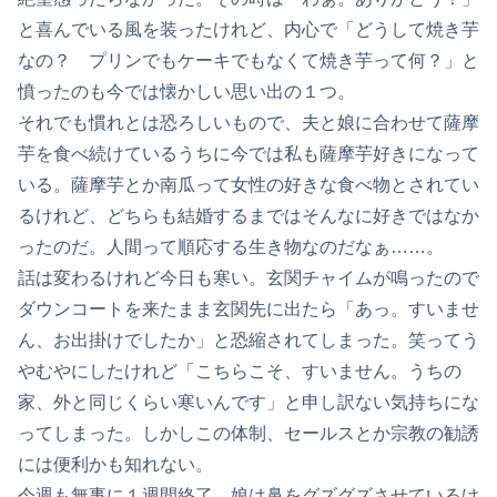
と喜んでいる風を装ったけれど、内心で「どうして焼き芋
なの？ プリンでもケーキでもなくて焼き芋って何？」と
憤ったのも今では懐かしい思い出の１つ。
それでも慣れとは恐ろしいもので、夫と娘に合わせて薩摩
芋を食べ続けているうちに今では私も薩摩芋好きになって
いる。薩摩芋とか南瓜って女性の好きな食べ物とされてい
るけれど、どちらも結婚するまではそんなに好きではなか
ったのだ。人間って順応する生き物なのだなぁ……。
話は変わるけれど今日も寒い。玄関チャイムが鳴ったので
ダウンコートを来たまま玄関先に出たら「あっ。すいませ
ん、お出掛けでしたか」と恐縮されてしまった。笑ってう
やむやにしたけれど「こちらこそ、すいません。うちの
家、外と同じくらい寒いんです」と申し訳ない気持ちにな
ってしまった。しかしこの体制、セールスとか宗教の勧誘
には便利かも知れない。
今週も無事に１週間終了。娘は鼻をグズグズさせているけ