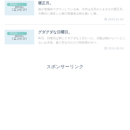
寝正月。
旧日記（エンピツ）
娘が胃腸炎でダウンしている為、今年は元旦からまさかの寝正月。
大晦日に発症した娘の胃腸炎は熱も無いし嘔...
2015.01.02
グダグダな日曜日。
旧日記（エンピツ）
昨日、日曜日は実にグダグダな１日だった。大阪は朝からパッとし
ないお天気。曇り空なのだけど時折雨がポツ...
2013.06.03
スポンサーリンク