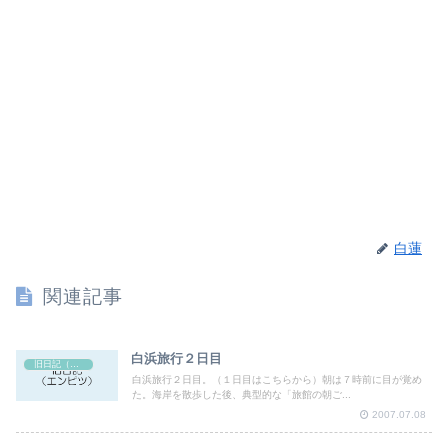
白蓮
関連記事
白浜旅行２日目
旧日記（エンピツ）
白浜旅行２日目。（１日目はこちらから）朝は７時前に目が覚め
た。海岸を散歩した後、典型的な「旅館の朝ご...
2007.07.08