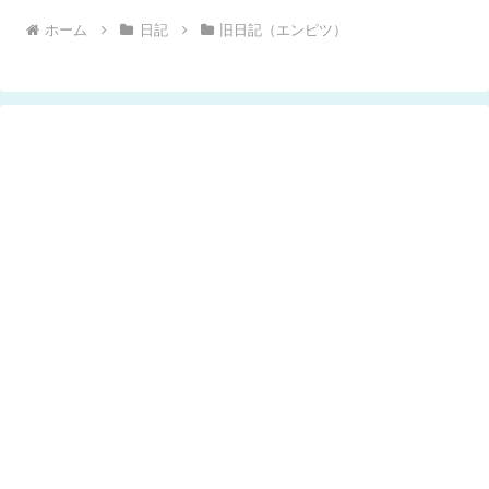
ホーム
日記
旧日記（エンピツ）