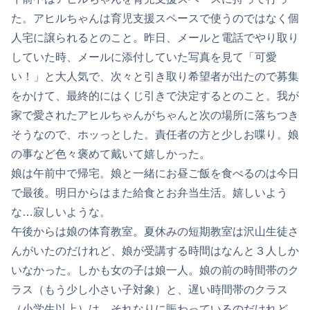
た。アヒルちゃんは育児支援スペースで使うのではなく個
人宅に譲られるとのこと。昨日、メールと電話でやり取り
していた時、メールに添付していた写真を見て「可愛
い！」と大人気で、次々と引き取り希望者が出たので募集
をかけて、最終的にはくじ引きで決定するとのこと。我が
家で愛されたアヒルちゃんがちゃんと次の場所に落ちつき
そうなので、ホッっとした。責任者の方と少しお喋り。娘
の事など色々褒めて戴いて嬉しかった。
娘は午前中で帰宅。娘と一緒にお昼ご飯を食べるのは今日
で最後。明日からはまた給食とお弁当生活。嬉しいよう
な…寂しいような。
午後からは娘の体育教室。夏休みの短期教室は沢山生徒さ
んがいたのだけれど、娘が受講する時間はなんと３人しか
いなかった。しかも女の子は娘一人。娘の前の時間帯のク
ラス（もう少し小さい子対象）と、遅い時間帯のクラス
（小学生以上）は、それなりに賑わっているのだけれど、