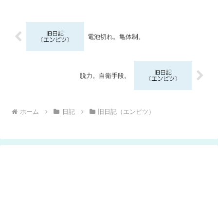
電池切れ。亀体制。
脱力。自衛手段。
ホーム
日記
旧日記（エンピツ）