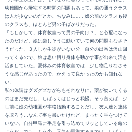
幼稚園から帰宅する時間の問題もあって、娘の通うクラス
は人が少ないのだとか。ちなみに……娘の前のクラスも後
のクラスも、ほとんど男の子ばかりだった。
「もしかして、体育教室って男の子向け？」と心配になっ
たのだけど、娘は楽しそうに動いていて何の問題もなさそ
うだった。３人しか生徒がいない分、自分の出番は沢山回
ってくるので、娘は思い切り身体を動かす事が出来て活き
活きしていた。夏休みの体育教室では、少し物足りなさそ
うな感じがあったので、かえって良かったのかも知れな
い。
私の体調はグズグズながらもそれなりに。薬が効いてくる
のはまだ先だし、しばらくはじっと我慢。そう言えば、少
し前に娘の幼稚園が本格始動することだし、友人達と連絡
を取ろう…なんて事を書いたけれど、まったく手をつけて
いない。自分甲羅に手足を引っ込めてジッとしている亀の
ようだ。でも、もう少し元気が回復するまでは、しばらく