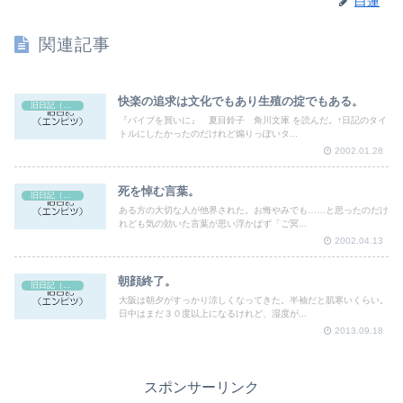
白蓮
関連記事
快楽の追求は文化でもあり生殖の掟でもある。
旧日記（エンピツ）
『バイブを買いに』 夏目鈴子 角川文庫 を読んだ。↑日記のタイ
トルにしたかったのだけれど煽りっぽいタ...
2002.01.28
死を悼む言葉。
旧日記（エンピツ）
ある方の大切な人が他界された。お悔やみでも……と思ったのだけ
れども気の効いた言葉が思い浮かばず「ご冥...
2002.04.13
朝顔終了。
旧日記（エンピツ）
大阪は朝夕がすっかり涼しくなってきた。半袖だと肌寒いくらい。
日中はまだ３０度以上になるけれど、湿度が...
2013.09.18
スポンサーリンク