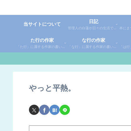
日記
当サイトについて
管理人の白蓮が日々の生活で感じた事や考えた事を綴った個人的な日記です。
た行の作家
な行の作家
「た行」に属する作家の書いた本の感想です。さらに「た」「ち」「つ」「て」「と」に分類していあります。お好きな作家の作品を探してみてください。
「な行」に属する作家の書いた本の感想です。さらに「な」「に」「ぬ」「ね」「の」に分類していあります。お好きな作家の作品を探してみてください。
やっと平熱。