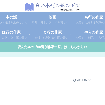
本の話
映画
あ行の作家
本にまつわる話を集めています。1年間に読んだ本の総括や、本に関する話題など。
海外、日本、アニメを問わず映画の感想（レビュー）を綴っています。
は行の作家
ま行の作家
やらわ作家
「は行」に属する作家の書いた本の感想です。さらに「は」「ひ」「ふ」「へ」「ほ」に分類していあります。お好きな作家の作品を探してみてください。
「ま行」に属する作家の書いた本の感想です。さらに「ま」「み」「む」「め」「も」に分類していあります。お好きな作家の作品を探してみてください。
読んだ本の『50音別作家一覧』はこちらから>>
2011.09.24