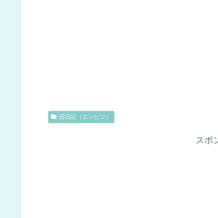
旧日記（エンピツ）
スポ