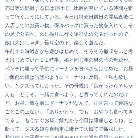
売日等の混雑する日は避けて、比較的空いている時間を狙
って行くようにしている。今日は特売日前日の開店直後に
入店してのお買い物。保冷バッグに買った物を入れて、そ
の足で公園へ。久し振りに行く遠征先の公園だったので、
娘は大はしゃぎ。曇り空の下、楽しく遊んだ。
午前１０時過ぎから遊びはじめて、そろそろ撤収を…と考
えはじめていた１１時半。娘と同じ年の男の子の母親が、
ベンチに座って子供にドーナツを食べさせはじめた。お昼
ご飯前の娘は当然のようにドーナツに反応。「私も欲し
い」とグズってしまった。その母親は「良かったらＹちゃ
んも、どうぞ。一緒に食べよう」と言ってくれたのだけ
ど、お昼ご飯を前にドーナツだなんて、正直言って迷惑な
ことこの上ない。「ありがとう。でも、おやつも食べてき
てるし、もうすぐお昼ご飯だから今日は遠慮しとくね」と
断って、グズる娘を自転車に乗せて大慌てで撤収した。
私は他人の子育てに口を挟めるほど立派な母親じゃないけ