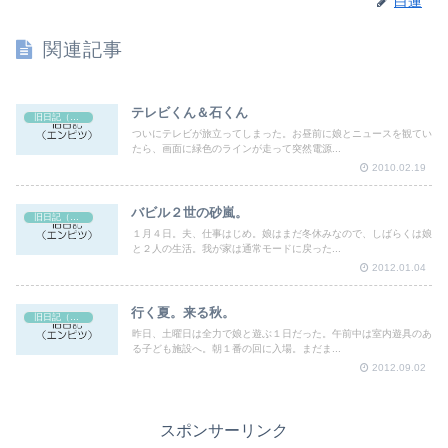
白蓮
関連記事
テレビくん＆石くん
旧日記（エンピツ）
ついにテレビが旅立ってしまった。お昼前に娘とニュースを観てい
たら、画面に緑色のラインが走って突然電源...
2010.02.19
バビル２世の砂嵐。
旧日記（エンピツ）
１月４日。夫、仕事はじめ。娘はまだ冬休みなので、しばらくは娘
と２人の生活。我が家は通常モードに戻った...
2012.01.04
行く夏。来る秋。
旧日記（エンピツ）
昨日、土曜日は全力で娘と遊ぶ１日だった。午前中は室内遊具のあ
る子ども施設へ。朝１番の回に入場。まだま...
2012.09.02
スポンサーリンク