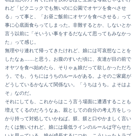
れど「ピクニックでも無いのに公園でオヤツを食べさせ
る」って事と、「お昼ご飯前にオヤツを食べさせる」って
事に心底面食らってしまった。非難するとか、しないとか
言う以前に「そいうい事をするだなんて思ってもみなかっ
た」って感じ。
無理やり連れて帰ってきたけれど、娘には可哀想なことを
したなぁ……と思う。お腹のすいた頃に、友達が目の前で
オヤツを食べ始めたら、そりゃぁ娘だって欲しかっただろ
う。でも、うちにはうちのルールがある。よそのご家庭が
どうしているかなんて関係ない。「うちはうち。よそはよ
そ」なのだ。
それにしても、これからはこう言う場面に遭遇することも
増えてくるのだろうなぁ。親としての自分の考え方をしっ
かり持って対処していかねば。躾、躾と口やかましく言い
たくは無いけれど、娘には最低ラインのルールは守らせた
いと思っている。娘が成長するにつれ、こういったトラブ